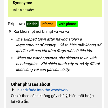
Synonyms:
take a powder
Skip town
British
informal
verb phrase
idiomatic
Rời khỏi một nơi bí mật và vội vã
She skipped town after having stolen a
large amount of money. - Cô ta biến mất không để
lại dấu vết sau khi trộm được một số tiền lớn.
When the war happened, she skipped town with
her daughter. - Khi chiến tranh xảy ra, cô ấy đã rời
khỏi cùng với con gái của cô ấy.
Other phrases about:
blend/fade into the woodwork
Cư xử theo cách không gây chú ý; biến mất hoặc
lui về ở ẩn.