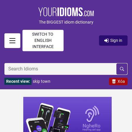
The BIGGEST idiom dictionary
SWITCH TO
ENGLISH
Sign in
INTERFACE
Recent view:
skip town
Xóa