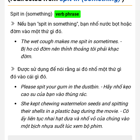
Spit in (something)
verb phrase
Nếu bạn "spit in something", bạn nhổ nước bọt hoặc
đờm vào một thứ gì đó.
The wet cough makes me spit in sometimes. -
Bị ho có đờm nên thỉnh thoảng tôi phải khạc
đờm.
Được sử dụng để nói rằng ai đó nhổ một thứ gì
đó vào cái gì đó.
Please spit your gum in the dustbin. - Hãy nhổ kẹo
cao su của bạn vào thùng rác.
She kept chewing watermelon seeds and spitting
their shells in a plastic bag during the movie. - Cô
ấy liên tục nhai hạt dưa và nhổ vỏ của chúng vào
một bịch nhựa suốt lúc xem bộ phim.