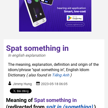
Spat something in
In english explanation  
The meaning, explanation, definition and origin of the
idiom/phrase "spat something in", English Idiom
Dictionary
( also found in
Tiếng Anh
)
Jimmy Hung
2023-05-18 06:05
Meaning of
Spat something in
(redirected from
spit in (something)
)