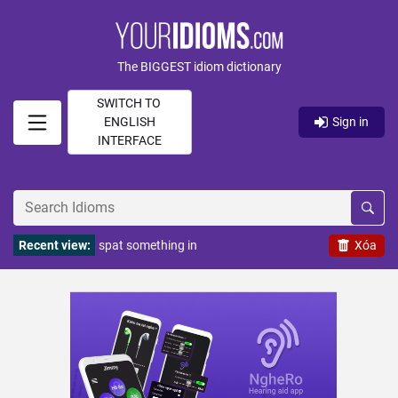
The BIGGEST idiom dictionary
SWITCH TO
ENGLISH
Sign in
INTERFACE
Recent view:
spat something in
Xóa