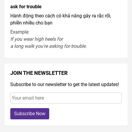
ask for trouble
Hành động theo cách có khả năng gây ra rắc rối,
phiền nhiều cho bạn
Example:
If you
wear
high heel
s
for
a
long
walk
you're
asking
for
trouble
.
JOIN THE NEWSLETTER
Subscribe to our newsletter to get the latest updates!
Subscribe Now