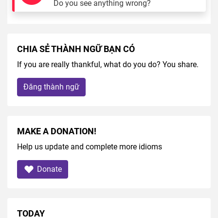
Do you see anything wrong?
CHIA SẺ THÀNH NGỮ BẠN CÓ
If you are really thankful, what do you do? You share.
Đăng thành ngữ
MAKE A DONATION!
Help us update and complete more idioms
Donate
TODAY