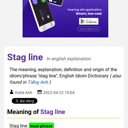
Stag line
In english explanation  
The meaning, explanation, definition and origin of the
idiom/phrase "stag line", English Idiom Dictionary
( also
found in
Tiếng Anh
)
Katie Anh
2022-04-22 10:04
Meaning of
Stag line
Stag line
noun phrase