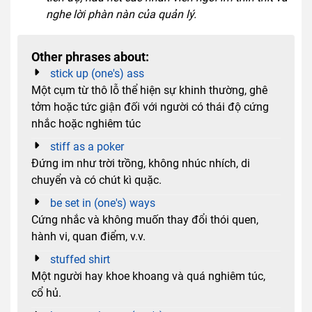
nghe lời phàn nàn của quản lý.
Other phrases about:
stick up (one's) ass
Một cụm từ thô lỗ thể hiện sự khinh thường, ghê
tởm hoặc tức giận đối với người có thái độ cứng
nhắc hoặc nghiêm túc
stiff as a poker
Đứng im như trời trồng, không nhúc nhích, di
chuyển và có chút kì quặc.
be set in (one's) ways
Cứng nhắc và không muốn thay đổi thói quen,
hành vi, quan điểm, v.v.
stuffed shirt
Một người hay khoe khoang và quá nghiêm túc,
cổ hủ.