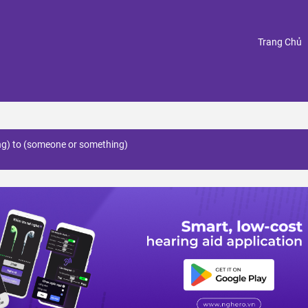
(
Trang Chủ
ing) to (someone or something)