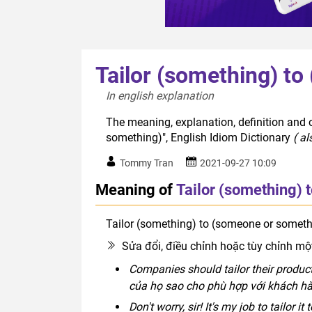
Tailor (something) t
In english explanation  
The meaning, explanation, definition and 
something)", English Idiom Dictionary
( a
Tommy Tran
2021-09-27 10:09
Meaning of
Tailor (something) 
Tailor (something) to (someone or someth
Sửa đổi, điều chỉnh hoặc tùy chỉnh một
Companies should tailor their product
của họ sao cho phù hợp với khách hà
Don't worry, sir! It's my job to tailor 