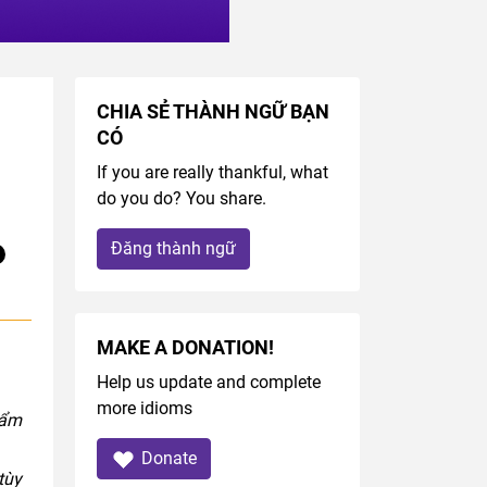
CHIA SẺ THÀNH NGỮ BẠN
CÓ
If you are really thankful, what
do you do? You share.
Đăng thành ngữ
MAKE A DONATION!
Help us update and complete
more idioms
hẩm
Donate
 tùy