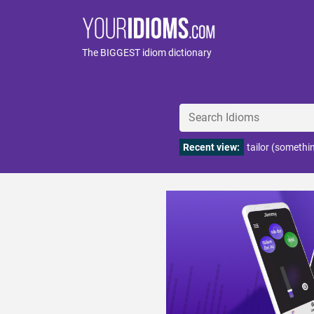
The BIGGEST idiom dictionary
Recent view:
tailor (someth