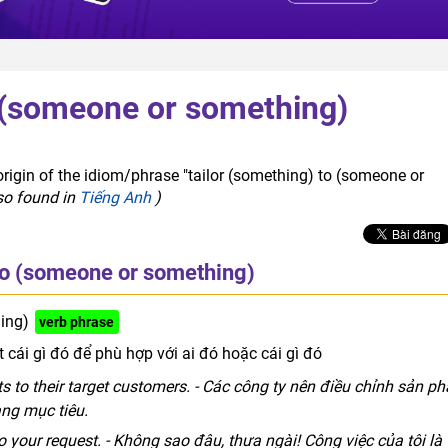
o (someone or something)
origin of the idiom/phrase "tailor (something) to (someone or
lso found in
Tiếng Anh
)
to (someone or something)
ing)
verb phrase
 cái gì đó để phù hợp với ai đó hoặc cái gì đó
s to their target customers. - Các công ty nên điều chỉnh sản p
ng mục tiêu.
it to your request. - Không sao đâu, thưa ngài! Công việc của tôi là