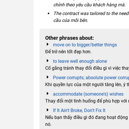
chỉnh theo yêu cầu khách hàng mà.
The contract was tailored to the nee
cầu của mỗi bên.
Other phrases about:
move on to bigger/better things
Để trở nên tốt đẹp hơn.
to leave well enough alone
Cố gắng tránh thay đổi điều gì vì việc th
Power corrupts; absolute power corru
Khi quyền lực của một người tăng lên, ý
accommodate (someone's) wishes
Thay đổi một tình huống để phù hợp vớ
If It Ain't Broke, Don't Fix It
Nếu bạn thấy điều gì đó đang hoạt động 
nó.