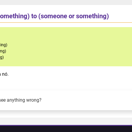
(something) to (someone or something)
ing)
ing)
ng)
a nó.
see anything wrong?