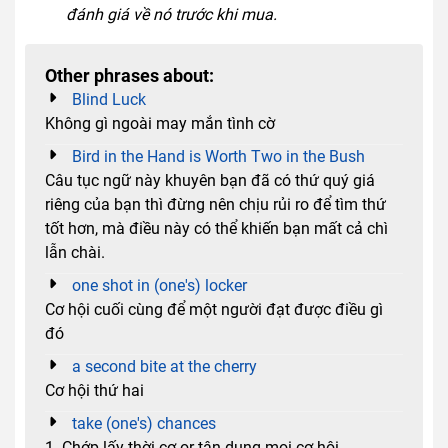
đánh giá về nó trước khi mua.
Other phrases about:
Blind Luck
Không gì ngoài may mắn tình cờ
Bird in the Hand is Worth Two in the Bush
Câu tục ngữ này khuyên bạn đã có thứ quý giá
riêng của bạn thì đừng nên chịu rủi ro để tìm thứ
tốt hơn, mà điều này có thể khiến bạn mất cả chì
lẫn chài.
one shot in (one's) locker
Cơ hội cuối cùng để một người đạt được điều gì
đó
a second bite at the cherry
Cơ hội thứ hai
take (one's) chances
1. Chớp lấy thời cơ or tận dụng mọi cơ hội.