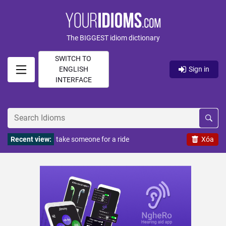
The BIGGEST idiom dictionary
SWITCH TO
ENGLISH
Sign in
INTERFACE
Recent view:
take someone for a ride
Xóa