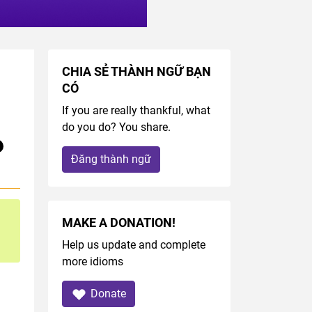
CHIA SẺ THÀNH NGỮ BẠN
CÓ
If you are really thankful, what
do you do? You share.
Đăng thành ngữ
MAKE A DONATION!
Help us update and complete
more idioms
Donate