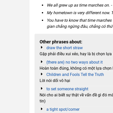
We all grew up as time marches on. - 
My hometown is very different now. T
You have to know that time marches on
gian chẳng ngừng đâu, chẳng có thứ 
Other phrases about:
draw the short straw
Gặp phải điều xui xẻo, hay là bị chọn lựa
(there are) no two ways about it
Hoàn toàn đúng, không có một lựa chọn 
Children and Fools Tell the Truth
Lời nói dối vô hại
to set someone straight
Nói cho ai biết sự thật về vấn đề gì đó m
tin)
a tight spot/corner