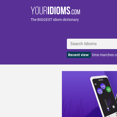
The BIGGEST idiom dictionary
Recent view:
time marches 