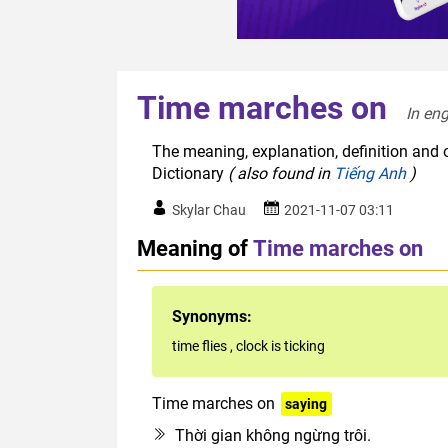
Time marches on
In eng
The meaning, explanation, definition and 
Dictionary
( also found in
Tiếng Anh
)
Skylar Chau
2021-11-07 03:11
Meaning of
Time marches on
Synonyms:
time flies
,
clock is ticking
Time marches on
saying
Thời gian không ngừng trôi.