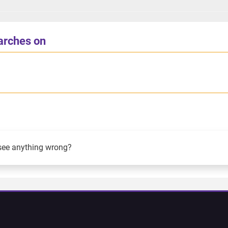
rches on
see anything wrong?