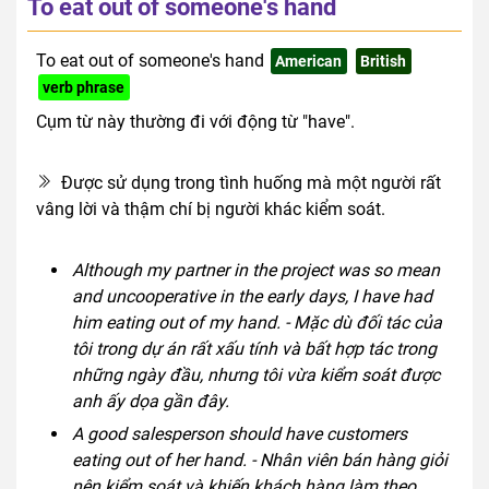
To eat out of someone's hand
To eat out of someone's hand
American
British
verb phrase
Cụm từ này thường đi với động từ "have".
Được sử dụng trong tình huống mà một người rất
vâng lời và thậm chí bị người khác kiểm soát.
Although my partner in the project was so mean
and uncooperative in the early days, I have had
him eating out of my hand. - Mặc dù đối tác của
tôi trong dự án rất xấu tính và bất hợp tác trong
những ngày đầu, nhưng tôi vừa kiểm soát được
anh ấy dọa gần đây.
A good salesperson should have customers
eating out of her hand. - Nhân viên bán hàng giỏi
nên kiểm soát và khiến khách hàng làm theo