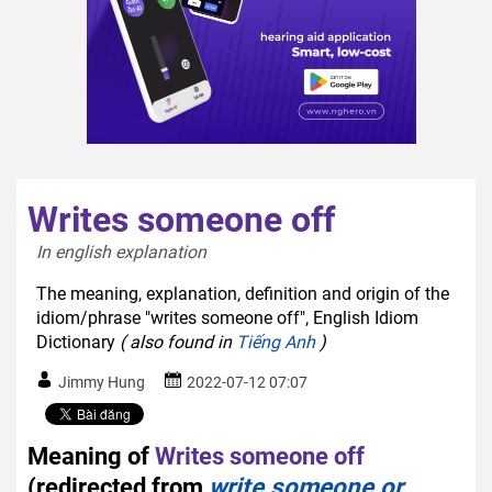
Writes someone off
In english explanation  
The meaning, explanation, definition and origin of the
idiom/phrase "writes someone off", English Idiom
Dictionary
( also found in
Tiếng Anh
)
Jimmy Hung
2022-07-12 07:07
Meaning of
Writes someone off
(redirected from
write someone or