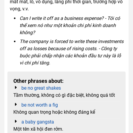
mất mát, lỗ, vô dụng, lãng phí thời gian, trường hợp vô
vọng, v.v.
Can I write it off as a business expense? - Tôi có
thể xem nó như một khoản chi phí kinh doanh
không?
The company is forced to write these investments
off as losses because of rising costs. - Công ty
buộc phải chấp nhận các khoản đầu tư này là lỗ
vì chi phí tăng.
Other phrases about:
be no great shakes
Tầm thường, không có gì đặc biệt, không quá tốt
be not worth a fig
Không quan trọng hoặc không đáng kể
a baby gangsta
Một tên xã hội đen rởm.