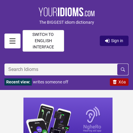
The BIGGEST idiom dictionary
SWITCH TO
ENGLISH
Sign in
INTERFACE
Recent view:
writes someone off
Xóa