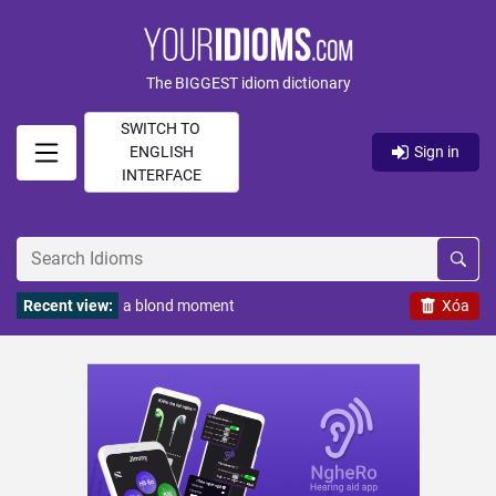
The BIGGEST idiom dictionary
SWITCH TO
ENGLISH
Sign in
INTERFACE
Recent view:
a blond moment
Xóa