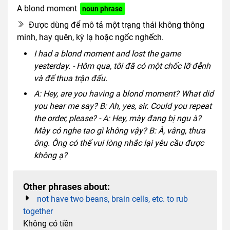
A blond moment
noun phrase
Được dùng để mô tả một trạng thái không thông
minh, hay quên, kỳ lạ hoặc ngốc nghếch.
I had a blond moment and lost the game
yesterday. - Hôm qua, tôi đã có một chốc lỡ đễnh
và để thua trận đấu.
A: Hey, are you having a blond moment? What did
you hear me say? B: Ah, yes, sir. Could you repeat
the order, please? - A: Hey, mày đang bị ngu à?
Mày có nghe tao gì không vậy? B: À, vâng, thưa
ông. Ông có thể vui lòng nhắc lại yêu cầu được
không ạ?
Other phrases about:
not have two beans, brain cells, etc. to rub
together
Không có tiền