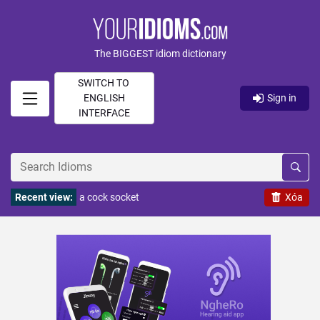
The BIGGEST idiom dictionary
SWITCH TO
ENGLISH
Sign in
INTERFACE
Recent view:
a cock socket
Xóa