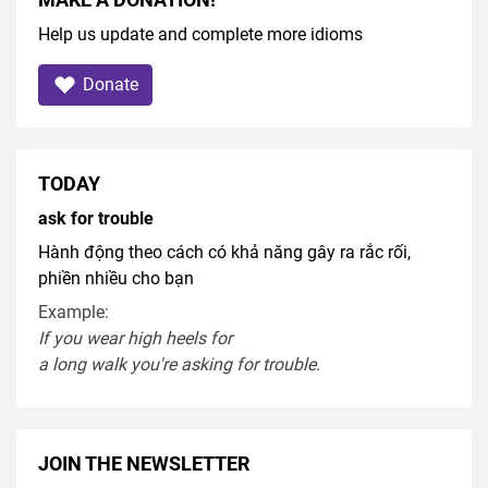
Help us update and complete more idioms
Donate
TODAY
ask for trouble
Hành động theo cách có khả năng gây ra rắc rối,
phiền nhiều cho bạn
Example:
If you
wear
high heel
s
for
a
long
walk
you're
asking
for
trouble
.
JOIN THE NEWSLETTER