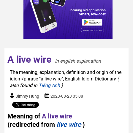
A live wire
In english explanation  
The meaning, explanation, definition and origin of the
idiom/phrase "a live wire", English Idiom Dictionary
(
also found in
Tiếng Anh
)
Jimmy Hung
2023-08-23 05:08
Meaning of
A live wire
(redirected from
live wire
)