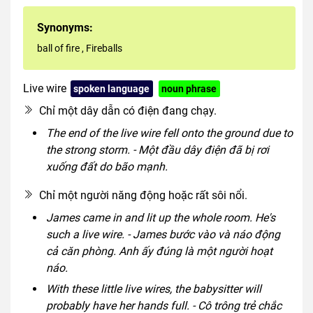
Synonyms:
ball of fire
,
Fireballs
Live wire
spoken language
noun phrase
Chỉ một dây dẫn có điện đang chạy.
The end of the live wire fell onto the ground due to
the strong storm. - Một đầu dây điện đã bị rơi
xuống đất do bão mạnh.
Chỉ một người năng động hoặc rất sôi nổi.
James came in and lit up the whole room. He's
such a live wire. - James bước vào và náo động
cả căn phòng. Anh ấy đúng là một người hoạt
náo.
With these little live wires, the babysitter will
probably have her hands full. - Cô trông trẻ chắc