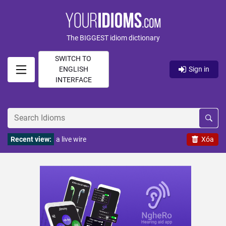
The BIGGEST idiom dictionary
SWITCH TO
ENGLISH
Sign in
INTERFACE
Recent view:
a live wire
Xóa