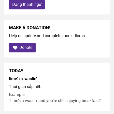
Đăng thành ngữ
MAKE A DONATION!
Help us update and complete more idioms
Donate
TODAY
time's a-wastin'
Thời gian sắp hết.
Example:
Time's a-wastin' and you're still enjoying breakfast?