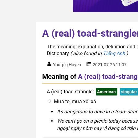
A (real) toad-strangle
The meaning, explanation, definition and o
Dictionary
( also found in
Tiếng Anh
)
Yourpig Huyen
2021-07-26 11:07
Meaning of
A (real) toad-strang
A (real) toad-strangler
American
singular
Mưa to, mưa xối xả
It's dangerous to drive in a toad- stra
We can't go on a picnic today because 
ngoại ngày hôm nay vì đang có trận 