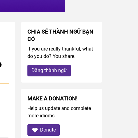
CHIA SẺ THÀNH NGỮ BẠN
CÓ
If you are really thankful, what
do you do? You share.
Đăng thành ngữ
MAKE A DONATION!
Help us update and complete
more idioms
Donate