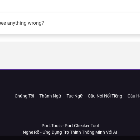
see anything wrong?
Chúng Tôi
Thành Ngữ
Tục Ngữ
Câu Nói Nổi Tiếng
Câu H
Port.Tools - Port Checker Tool
Nghe Rõ - Ứng Dụng Trợ Thính Thông Minh Với AI