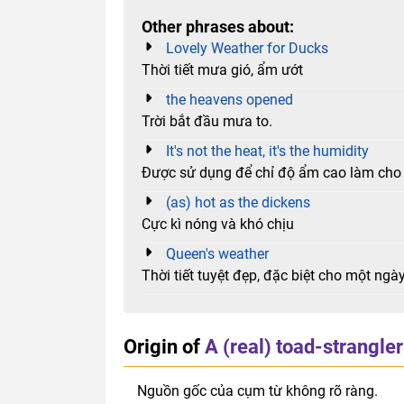
Other phrases about:
Lovely Weather for Ducks
Thời tiết mưa gió, ẩm ướt
the heavens opened
Trời bắt đầu mưa to.
It's not the heat, it's the humidity
Được sử dụng để chỉ độ ẩm cao làm cho
(as) hot as the dickens
Cực kì nóng và khó chịu
Queen's weather
Thời tiết tuyệt đẹp, đặc biệt cho một ngà
Origin of
A (real) toad-strangler
Nguồn gốc của cụm từ không rõ ràng.