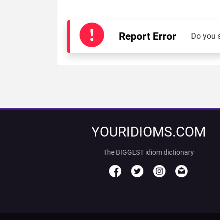
Report Error
Do you 
YOURIDIOMS.COM
The BIGGEST idiom dictionary