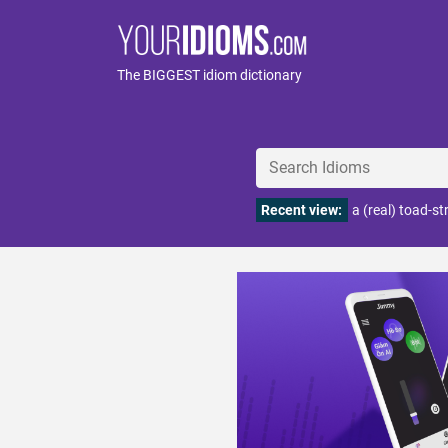
The BIGGEST idiom dictionary
Recent view:
a (real) toad-st