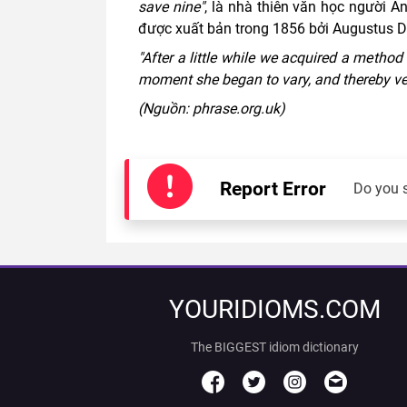
save nine"
, là nhà thiên văn học người A
được xuất bản trong 1856 bởi Augustus 
"After a little while we acquired a method
moment she began to vary, and thereby verif
(Nguồn: phrase.org.uk)
Report Error
Do you 
YOURIDIOMS.COM
The BIGGEST idiom dictionary