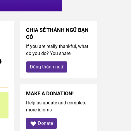
CHIA SẺ THÀNH NGỮ BẠN
CÓ
If you are really thankful, what
do you do? You share.
Đăng thành ngữ
MAKE A DONATION!
Help us update and complete
more idioms
Donate