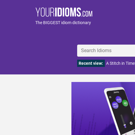
The BIGGEST idiom dictionary
Recent view:
A Stitch in Tim