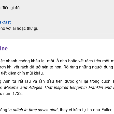
 điều gì đó
akfast
ó với ai hoặc thứ gì.
ine
ệc nhanh chóng khâu lại một lỗ nhỏ hoặc vết rách trên một 
u hơn khi vết rách đã trở nên to hơn. Rõ ràng những người dùng
tiết kiệm chín mũi khâu.
g Anh từ rất lâu và lần đầu tiên được ghi lại trong cuốn 
bs, Maxims and Adages That Inspired Benjamin Franklin and 
ào năm 1732:
rằng '
a stitch in time saves nine
', thay vì kém tự tin như Fuller '