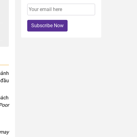
Subscribe Now
mảnh
 đầu
sách
Poor
may