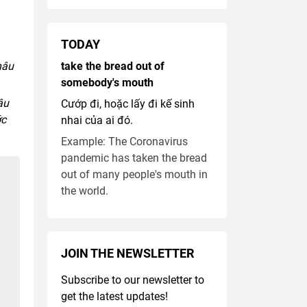
TODAY
hâu
take the bread out of
somebody's mouth
âu
Cướp đi, hoặc lấy đi kế sinh
ớc
nhai của ai đó.
Example: The Coronavirus
pandemic has taken the bread
out of many people's mouth in
the world.
JOIN THE NEWSLETTER
Subscribe to our newsletter to
get the latest updates!