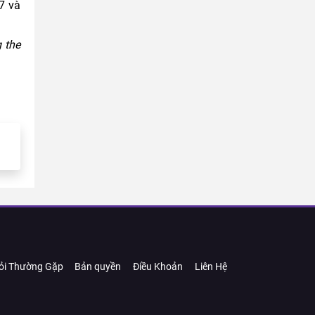
7 và
g the
ỏi Thường Gặp
Bản quyền
Điều Khoản
Liên Hệ