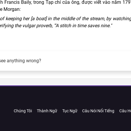
nh Francis Baily, trong Tạp chí của ông, được viết vào năm 179
De Morgan:
 of keeping her [a boat] in the middle of the stream, by watchin
ying the vulgar proverb, '"A stitch in time saves nine."
see anything wrong?
Chúng Tôi
Thành Ngữ
Tục Ngữ
Câu Nói Nổi Tiếng
Câu H