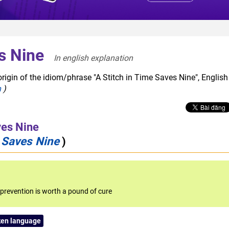
s Nine
In english explanation  
rigin of the idiom/phrase "A Stitch in Time Saves Nine", English
h
)
ves Nine
e Saves Nine
)
prevention is worth a pound of cure
ken language