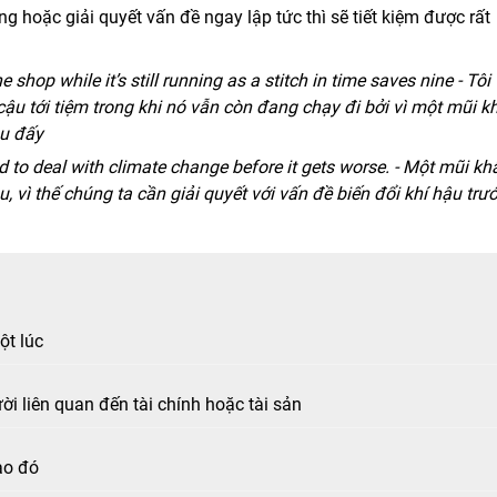
 hoặc giải quyết vấn đề ngay lập tức thì sẽ tiết kiệm được rất
the shop while it’s still running as a stitch in time saves nine - Tôi
cậu tới tiệm trong khi nó vẫn còn đang chạy đi bởi vì một mũi k
âu đấy
ed to deal with climate change before it gets worse. - Một mũi kh
, vì thế chúng ta cần giải quyết với vấn đề biến đổi khí hậu trư
ột lúc
i liên quan đến tài chính hoặc tài sản
ào đó