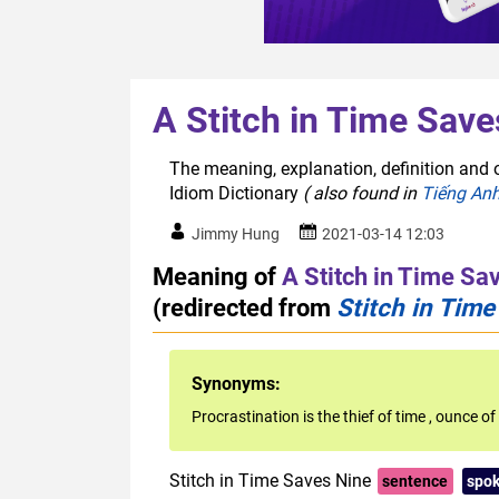
A Stitch in Time Save
The meaning, explanation, definition and o
Idiom Dictionary
( also found in
Tiếng An
Jimmy Hung
2021-03-14 12:03
Meaning of
A Stitch in Time Sa
(redirected from
Stitch in Tim
Synonyms:
Procrastination is the thief of time
,
ounce of 
Stitch in Time Saves Nine
sentence
spo