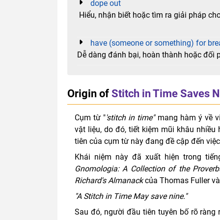
dope out
Hiểu, nhận biết hoặc tìm ra giải pháp cho
have (someone or something) for bre
Dễ dàng đánh bại, hoàn thành hoặc đối ph
Origin of
Stitch in Time Saves N
Cụm từ "
'stitch in time"
mang hàm ý về vi
vật liệu, do đó, tiết kiệm mũi khâu nhiề
tiên của cụm từ này đang đề cập đến việc 
Khái niệm này đã xuất hiện trong tiến
Gnomologia: A Collection of the Prover
Richard's Almanack
của Thomas Fuller v
"A Stitch in Time May save nine."
Sau đó, người đầu tiên tuyên bố rõ ràng 