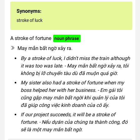
Synonyms:
stroke of luck
A stroke of fortune
noun phrase
May mắn bất ngờ xảy ra.
By a stroke of luck, I didn't miss the train although
it was too was late. - May mắn bất ngờ xảy ra, tôi
không bị lỡ chuyến tàu dù đã muộn quá giờ.
My sister also had a stroke of fortune when my
boss helped her with her business. - Em gái tôi
cũng gặp may mắn bất ngời khi quản lý của tôi
đã giúp công việc kinh doanh của cô ấy.
If our project succeeds, it will be a stroke of
fortune. - Nếu dựán của chúng ta thành công, đó
sẽ là một may mắn bất ngờ.