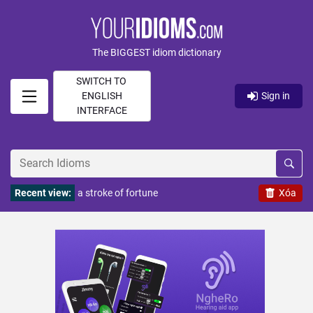
The BIGGEST idiom dictionary
SWITCH TO
ENGLISH
Sign in
INTERFACE
Recent view:
a stroke of fortune
Xóa