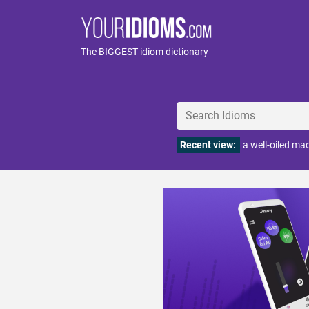
The BIGGEST idiom dictionary
Recent view:
a well-oiled ma