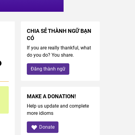
CHIA SẺ THÀNH NGỮ BẠN
CÓ
If you are really thankful, what
do you do? You share.
Đăng thành ngữ
MAKE A DONATION!
Help us update and complete
more idioms
Donate