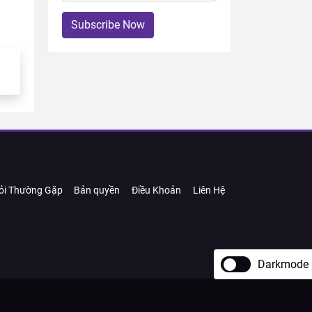
Subscribe Now
ỏi Thường Gặp
Bản quyền
Điều Khoản
Liên Hệ
Darkmode