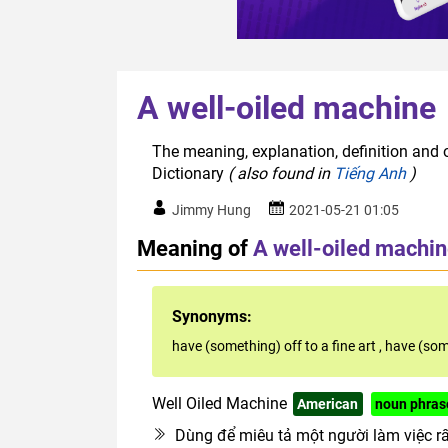
A well-oiled machine
The meaning, explanation, definition and o
Dictionary
( also found in
Tiếng Anh
)
Jimmy Hung
2021-05-21 01:05
Meaning of
A well-oiled machi
Synonyms:
have (something) off to a fine art
,
have (som
Well Oiled Machine
American
noun phras
Dùng để miêu tả một người làm việc rấ