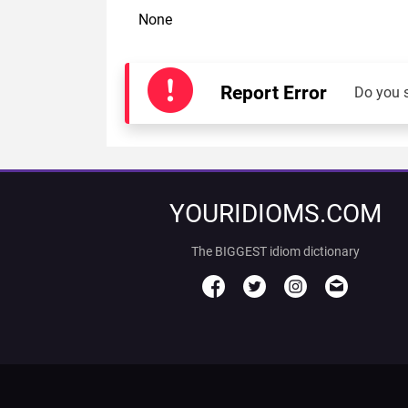
None
Report Error
Do you 
YOURIDIOMS.COM
The BIGGEST idiom dictionary