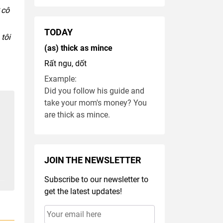
 cô
TODAY
tôi
(as) thick as mince
Rất ngu, dốt
Example:
Did you follow his guide and
take your mom's money? You
are thick as mince.
JOIN THE NEWSLETTER
Subscribe to our newsletter to
get the latest updates!