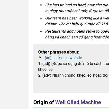
She has trained so hard, now she runs li
ta chạy như một cái máy được tra dầ
Our team has been working like a well
đã làm việc rất hiệu quả mặc dù khó 
Restaurants and hotels strive to oper
hàng và khách sạn cố gắng hoạt động
Other phrases about:
(as) slick as a whistle
1. (adj) (Được sử dụng để mô tả cách t
khéo léo.
2. (adv) Nhanh chóng, khéo léo, hoặc trôi
Origin of
Well Oiled Machine