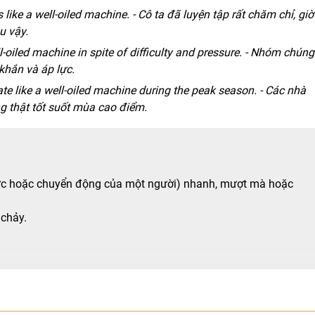
ke a well-oiled machine. - Cô ta đã luyện tập rất chăm chỉ, giờ
u vậy.
-oiled machine in spite of difficulty and pressure. - Nhóm chúng 
khắn và áp lực.
ate like a well-oiled machine during the peak season. - Các nhà
 thật tốt suốt mùa cao điểm.
hức hoặc chuyển động của một người) nhanh, mượt mà hoặc
 chảy.