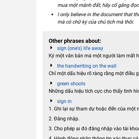
mua một mảnh đất, hãy cố gắng đọc 
I only believe in the document that the
mà có chữ ký của chủ tịch mà thôi.
Other phrases about:
sign (one's) life away
Ký một văn bản mà một người làm mất ho
the handwriting on the wall
Chỉ một dấu hiệu rõ ràng rằng một điều gì 
green shoots
Những dấu hiệu tích cực cho thấy tình hìn
sign in
1. Ghi lại sự tham dự hoặc đến của một 
2. Đăng nhập.
3. Cho phép ai đó đăng nhập vào tài kh
4. Hành động nhập thông tin xác thực cá