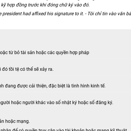
kỹ hợp đồng trước khi đóng chữ ký vào đó.
 president had affixed his signature to it. - Tôi chỉ tin vào văn b
ặc từ bỏ tài sản hoặc các quyền hợp pháp
đó tồi tệ có thể sẽ xảy ra.
h đang được cải thiện, đặc biệt là tình hình kinh tế.
người hoặc người khác vào sổ nhật ký hoặc sổ đăng ký.
oản hoặc mạng.
 nhân để có quyền truy cập vào tài khoản hoặc mạng kỹ thuật