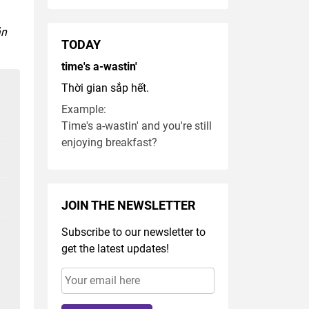
ản
TODAY
time's a-wastin'
Thời gian sắp hết.
Example:
Time's a-wastin' and you're still
enjoying breakfast?
JOIN THE NEWSLETTER
Subscribe to our newsletter to
get the latest updates!