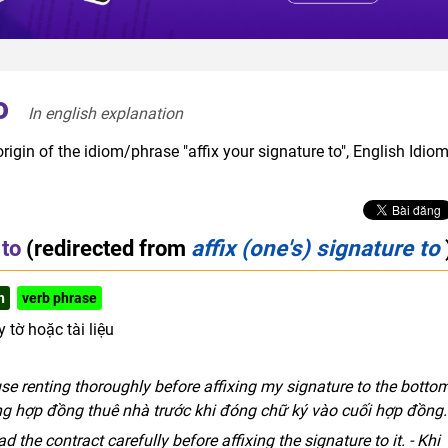
o
In english explanation  
rigin of the idiom/phrase "affix your signature to", English Idio
 to
(redirected from
affix (one's) signature to
h
verb phrase
 tờ hoặc tài liệu
use renting thoroughly before affixing my signature to the botto
rong hợp đồng thuê nhà trước khi đóng chữ ký vào cuối hợp đồng.
d the contract carefully before affixing the signature to it. - Khi