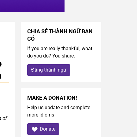
CHIA SẺ THÀNH NGỮ BẠN
CÓ
m
If you are really thankful, what
do you do? You share.
Đăng thành ngữ
)
MAKE A DONATION!
Help us update and complete
more idioms
m of
Donate