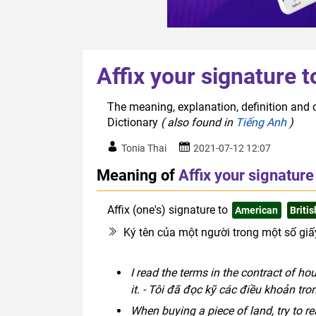
Affix your signature t
The meaning, explanation, definition and o
Dictionary
( also found in
Tiếng Anh
)
Tonia Thai
2021-07-12 12:07
Meaning of
Affix your signature
Affix (one's) signature to
American
Britis
Ký tên của một người trong một số giấy
I read the terms in the contract of ho
it. - Tôi đã đọc kỹ các điều khoản t
When buying a piece of land, try to rea