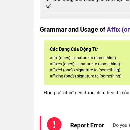
số.
Grammar and Usage of
Affix (o
Các Dạng Của Động Từ
affix (one's) signature to (something)
affixes (one's) signature to (something)
affixed (one's) signature to (something)
affixing (one's) signature to (something)
Động từ "affix" nên được chia theo thì của
Report Error
Do you 