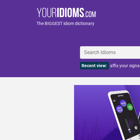
The BIGGEST idiom dictionary
Recent view:
affix your signa