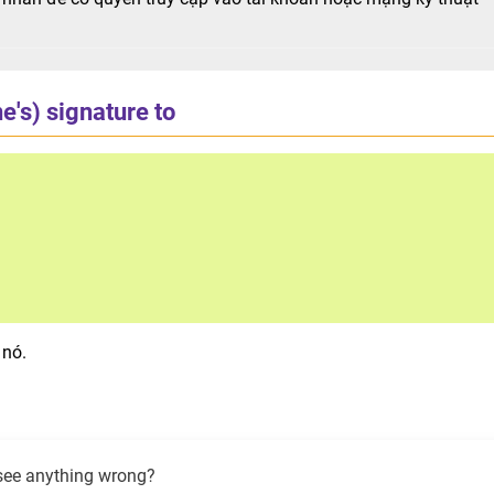
ne's) signature to
 nó.
see anything wrong?