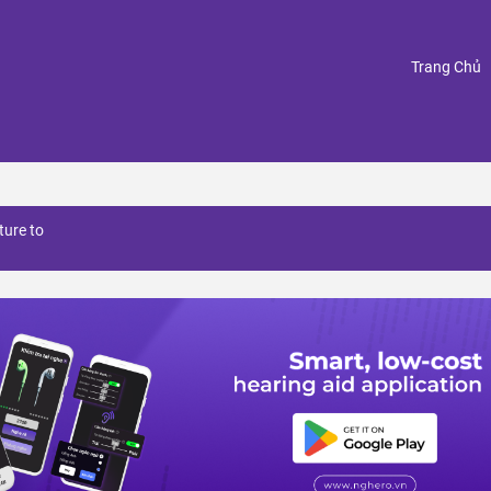
(
Trang Chủ
ture to