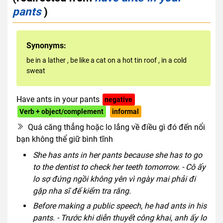
pants
)
Synonyms:
be in a lather
,
be like a cat on a hot tin roof
,
in a cold
sweat
Have ants in your pants
negative
Verb + object/complement
informal
Quá căng thẳng hoặc lo lắng về điều gì đó đến nổi
bạn không thể giữ bình tĩnh
She has ants in her pants because she has to go
to the dentist to check her teeth tomorrow. - Cô ấy
lo sợ đứng ngồi không yên vì ngày mai phải đi
gặp nha sĩ để kiểm tra răng.
Before making a public speech, he had ants in his
pants. - Trước khi diễn thuyết công khai, anh ấy lo