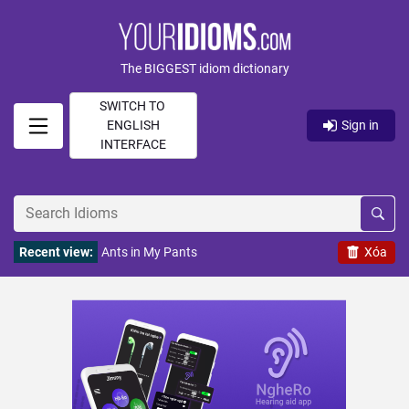
The BIGGEST idiom dictionary
SWITCH TO
ENGLISH
Sign in
INTERFACE
Recent view:
Ants in My Pants
Xóa