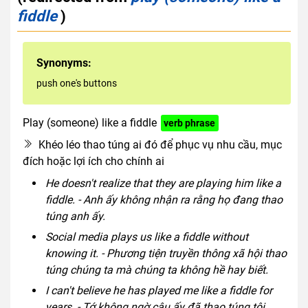
fiddle
)
Synonyms:
push one's buttons
Play (someone) like a fiddle
verb phrase
Khéo léo thao túng ai đó để phục vụ nhu cầu, mục
đích hoặc lợi ích cho chính ai
He doesn't realize that they are playing him like a
fiddle. - Anh ấy không nhận ra rằng họ đang thao
túng anh ấy.
Social media plays us like a fiddle without
knowing it. - Phương tiện truyền thông xã hội thao
túng chúng ta mà chúng ta không hề hay biết.
I can't believe he has played me like a fiddle for
years. - Tớ không ngờ cậu ấy đã thao túng tôi