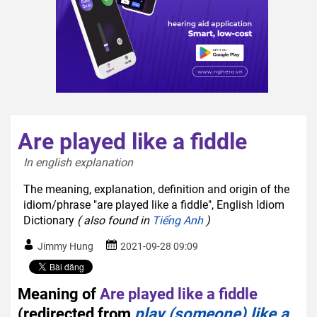
Are played like a fiddle
In english explanation  
The meaning, explanation, definition and origin of the
idiom/phrase "are played like a fiddle", English Idiom
Dictionary
( also found in
Tiếng Anh
)
Jimmy Hung
2021-09-28 09:09
Meaning of
Are played like a fiddle
(redirected from
play (someone) like a