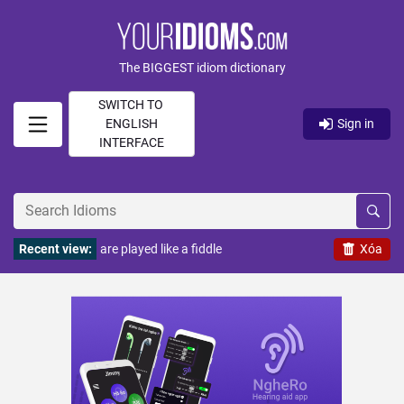
The BIGGEST idiom dictionary
SWITCH TO
ENGLISH
Sign in
INTERFACE
Recent view:
are played like a fiddle
Xóa