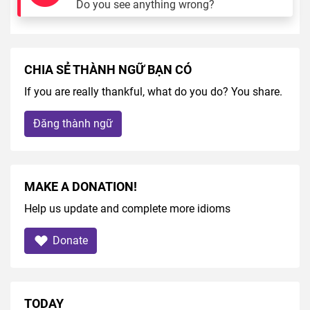
Do you see anything wrong?
CHIA SẺ THÀNH NGỮ BẠN CÓ
If you are really thankful, what do you do? You share.
Đăng thành ngữ
MAKE A DONATION!
Help us update and complete more idioms
Donate
TODAY