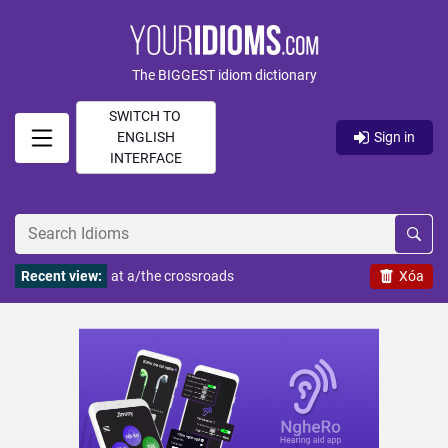
The BIGGEST idiom dictionary
SWITCH TO
ENGLISH
Sign in
INTERFACE
Recent view:
at a/the crossroads
Xóa