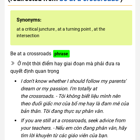
Synonyms:
at a critical juncture
,
at a turning point
,
at the
intersection
Be at a crossroads
phrase
Ở một thời điểm hay giai đoạn mà phải đưa ra
quyết định quan trọng
I don't know whether I should follow my parents'
dream or my passion. I'm totally at
the crossroads. - Tôi không biết liệu mình nên
theo đuổi giấc mơ của bố mẹ hay là đam mê của
bản thân. Tôi đang thực sự phân vân.
If you are still at a crossroads, seek advice from
your teachers. - Nếu em còn đang phân vân, hãy
tìm lời khuyên từ các giáo viên của bạn.