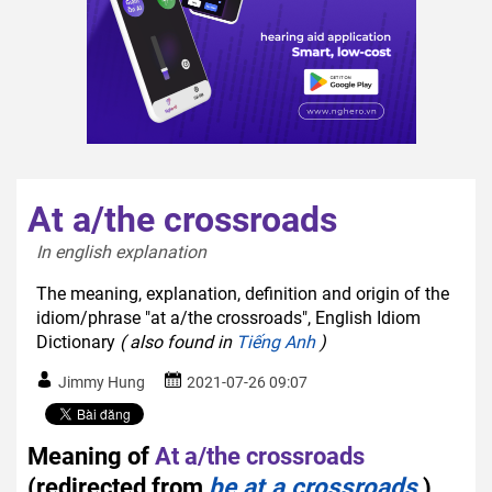
At a/the crossroads
In english explanation  
The meaning, explanation, definition and origin of the
idiom/phrase "at a/the crossroads", English Idiom
Dictionary
( also found in
Tiếng Anh
)
Jimmy Hung
2021-07-26 09:07
Meaning of
At a/the crossroads
(redirected from
be at a crossroads
)