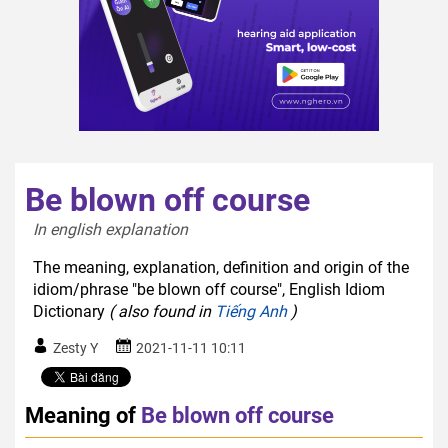
Be blown off course
In english explanation  
The meaning, explanation, definition and origin of the
idiom/phrase "be blown off course", English Idiom
Dictionary
( also found in
Tiếng Anh
)
Zesty Y
2021-11-11 10:11
Meaning of
Be blown off course