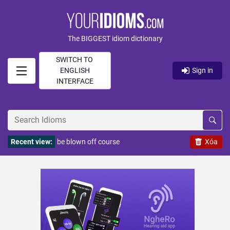
The BIGGEST idiom dictionary
SWITCH TO
ENGLISH
Sign in
INTERFACE
Recent view:
be blown off course
Xóa