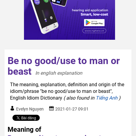
Be no good/use to man or
beast
In english explanation  
The meaning, explanation, definition and origin of the
idiom/phrase "be no good/use to man or beast",
English Idiom Dictionary
( also found in
Tiếng Anh
)
Evelyn Nguyen
2021-01-27 09:01
Meaning of