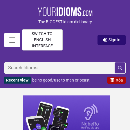
The BIGGEST idiom dictionary
SWITCH TO
ENGLISH
Sign in
INTERFACE
Recent view:
be no good/use to man or beast
Xóa