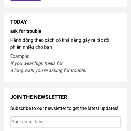
TODAY
ask for trouble
Hành động theo cách có khả năng gây ra rắc rối,
phiền nhiều cho bạn
Example:
If you
wear
high heel
s
for
a
long
walk
you're
asking
for
trouble
.
JOIN THE NEWSLETTER
Subscribe to our newsletter to get the latest updates!