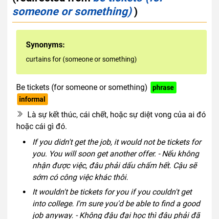
someone or something)
)
Synonyms:
curtains for (someone or something)
Be tickets (for someone or something)
phrase
informal
Là sự kết thúc, cái chết, hoặc sự diệt vong của ai đó
hoặc cái gì đó.
If you didn't get the job, it would not be tickets for
you. You will soon get another offer. - Nếu không
nhận được việc, đâu phải dấu chấm hết. Cậu sẽ
sớm có công việc khác thôi.
It wouldn't be tickets for you if you couldn't get
into college. I'm sure you'd be able to find a good
job anyway. - Không đậu đại học thì đâu phải đã