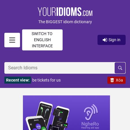
The BIGGEST idiom dictionary
SWITCH TO
ENGLISH
Sign in
INTERFACE
Recent view:
be tickets for us
Xóa