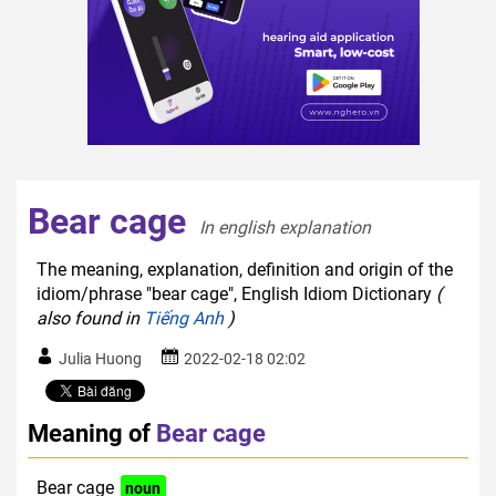
Bear cage
In english explanation  
The meaning, explanation, definition and origin of the
idiom/phrase "bear cage", English Idiom Dictionary
(
also found in
Tiếng Anh
)
Julia Huong
2022-02-18 02:02
Meaning of
Bear cage
Bear cage
noun