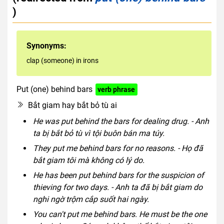
)
Synonyms:
clap (someone) in irons
Put (one) behind bars
verb phrase
Bắt giam hay bắt bỏ tù ai
He was put behind the bars for dealing drug. - Anh
ta bị bắt bỏ tù vì tội buôn bán ma túy.
They put me behind bars for no reasons. - Họ đã
bắt giam tôi mà không có lý do.
He has been put behind bars for the suspicion of
thieving for two days. - Anh ta đã bị bắt giam do
nghi ngờ trộm cắp suốt hai ngày.
You can't put me behind bars. He must be the one