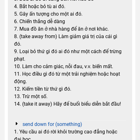
4. Bắt hoặc bỏ tù ai đó.
5. Gây ấn tượng cho một ai đó.
6. Chiến thắng dễ dàng
7. Mua đồ ăn ở nhà hàng để ăn ở nơi khác.
8. (take away from) Làm giảm giá trị của cái gì
đó.
9. Loại bỏ thứ gì đó ai đó như một cách để trừng
phạt.
10. Làm cho cảm giác, nỗi đau, v.v. biến mất.
11. Học điều gì đó từ một trải nghiệm hoặc hoạt
động.
12. Kiếm tiền từ thứ gì đó.
13. Trừ một số.
14. (take it away) Hãy để buổi biểu diễn bắt đầu!
send down for (something)
1. Yêu cầu ai đó rời khỏi trường cao đẳng hoặc
đại học