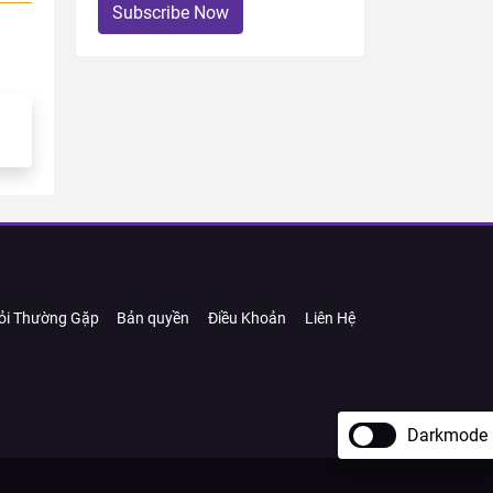
Subscribe Now
ỏi Thường Gặp
Bản quyền
Điều Khoản
Liên Hệ
Darkmode