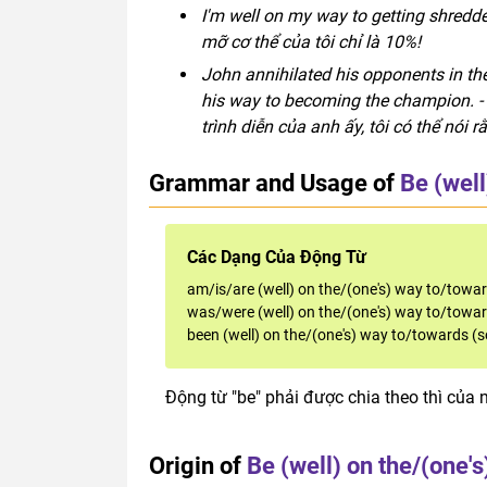
I'm well on my way to getting shredded
mỡ cơ thể của tôi chỉ là 10%!
John annihilated his opponents in the
his way to becoming the champion. - 
trình diễn của anh ấy, tôi có thể nói 
Grammar and Usage of
Be (well
Các Dạng Của Động Từ
am/is/are (well) on the/(one's) way to/towa
was/were (well) on the/(one's) way to/towa
been (well) on the/(one's) way to/towards (
Động từ "be" phải được chia theo thì của 
Origin of
Be (well) on the/(one'