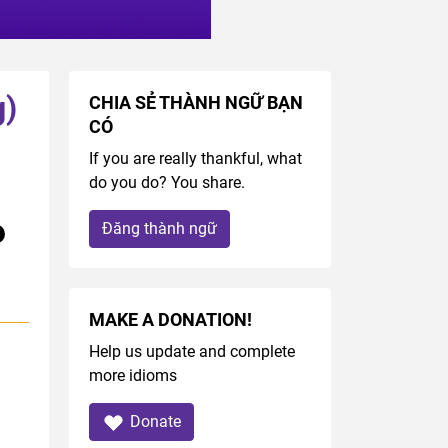
g)
CHIA SẺ THÀNH NGỮ BẠN
CÓ
If you are really thankful, what
do you do? You share.
Đăng thành ngữ
MAKE A DONATION!
Help us update and complete
more idioms
Donate