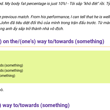
. My body fat percentage is just 10%! - Tôi sắp "khô đét" rồi. Tỷ
 previous match. From his performance, I can tell that he is well
John đã tiêu diệt đối thủ của mình trong trận đấu trước. Từ mà
rằng anh ấy sắp trở thành nhà vô địch.
) on the/(one's) way to/towards (something)
rds (something)
rds (something)
something)
nó.
s) way to/towards (something)