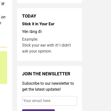
 lệ
TODAY
 on
n
Stick it in Your Ear
Yên lăng đi
Example:
Stick your ear with it! I didn't
ask your opinion.
JOIN THE NEWSLETTER
Subscribe to our newsletter to
get the latest updates!