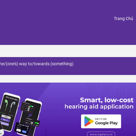
(
Trang Chủ
the/(one's) way to/towards (something)