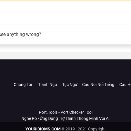
.
see anything wrong?
Chúng Tôi
Thành Ngữ
Tục Ngữ
Câu Nói Nổi Tiếng
Câu H
Port.Tools - Port Checker Tool
Nghe Rõ - Ứng Dụng Trợ Thính Thông Minh Với AI
YOURIDIOMS.COM
© 2019 - 2021 Copyright