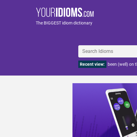
The BIGGEST idiom dictionary
Recent view:
been (well) on 