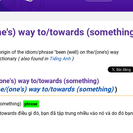
ne's) way to/towards (somethin
rigin of the idiom/phrase "been (well) on the/(one's) way
ictionary
( also found in
Tiếng Anh
)
(one's) way to/towards (something)
he/(one's) way to/towards (something)
)
something)
phrase
/towards điều gì đó, bạn đã tập trung nhiều vào nó và do đó bạn