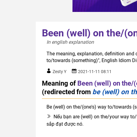
Been (well) on the/(o
In english explanation  
The meaning, explanation, definition and o
to/towards (something)", English Idiom D
Zesty Y
2021-11-11 08:11
Meaning of
Been (well) on the/
(redirected from
be (well) on t
Be (well) on the/(one's) way to/towards (
Nếu bạn are (well) on the/your way to
sắp đạt được nó.