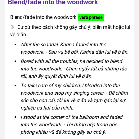
Blend/fade into the woodwork
Blend/fade into the woodwork
verb phrase
Cư xử theo cách không gây chú ý; biến mất hoặc lui
về ở ẩn.
After the scandal, Karina faded into the
woodwork. - Sau vụ bê bối, Karina dần lui về ở ẩn.
Bored with all the troubles, he decided to blend
into the woodwork. - Chán ngấy tất cả những rắc
rối, anh ấy quyết định lui về ở ẩn.
To take care of my children, I blended into the
woodwork and stop my singing career. - Để chăm
sóc cho con cái, tôi lui về ở ẩn và tạm gác lại sự
nghiệp ca hát của mình.
I stood at the corner of the ballroom and faded
into the woodwork. - Tôi đứng nép trong góc
phòng khiêu vũ để không gây sự chú ý.