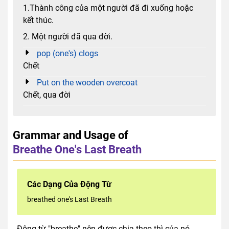
1.Thành công của một người đã đi xuống hoặc
kết thúc.
2. Một người đã qua đời.
pop (one's) clogs
Chết
Put on the wooden overcoat
Chết, qua đời
Grammar and Usage of
Breathe One's Last Breath
Các Dạng Của Động Từ
breathed one's Last Breath
Động từ "breathe" nên được chia theo thì của nó.