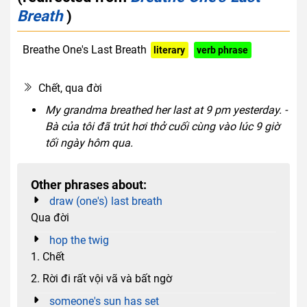
Breath
)
Breathe One's Last Breath
literary
verb phrase
euphemism
Chết, qua đời
My grandma breathed her last at 9 pm yesterday. -
Bà của tôi đã trút hơi thở cuối cùng vào lúc 9 giờ
tối ngày hôm qua.
Other phrases about:
draw (one's) last breath
Qua đời
hop the twig
1. Chết
2. Rời đi rất vội vã và bất ngờ
someone's sun has set