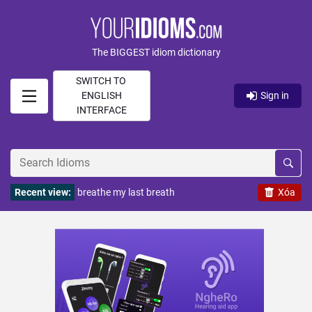
The BIGGEST idiom dictionary
SWITCH TO
ENGLISH
Sign in
INTERFACE
Recent view:
breathe my last breath
Xóa