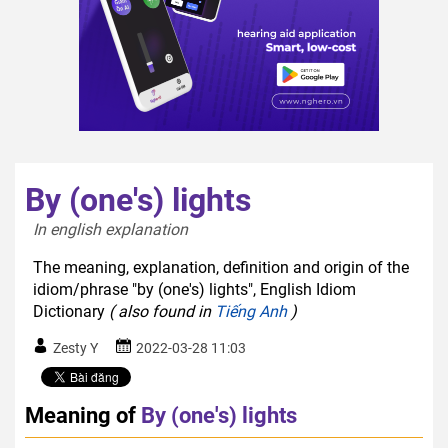
By (one's) lights
In english explanation  
The meaning, explanation, definition and origin of the
idiom/phrase "by (one's) lights", English Idiom
Dictionary
( also found in
Tiếng Anh
)
Zesty Y
2022-03-28 11:03
Meaning of
By (one's) lights