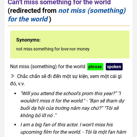
Can't miss something for the world
(redirected from
not miss (something)
for the world
)
Synonyms:
not miss something for love nor money
Not miss (something) for the world
phrase
spoken
Chắc chắn sẽ đi đến một sự kiện, xem một cái gì
đó, v.v.
"Will you attend the school's prom this year?" "I
wouldn't miss it for the world." - "Bạn sẽ tham dự
buổi dạ hội của trường năm nay chứ?" "Tôi sẽ
không bỏ lỡ nó ."
I am a big fan of this actor. I won't miss his
upcoming film for the world. - Tôi là một fan hâm