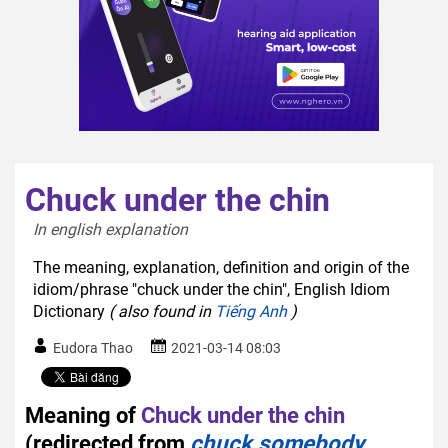
Chuck under the chin
In english explanation  
The meaning, explanation, definition and origin of the
idiom/phrase "chuck under the chin", English Idiom
Dictionary
( also found in
Tiếng Anh
)
Eudora Thao
2021-03-14 08:03
Meaning of
Chuck under the chin
(redirected from
chuck somebody