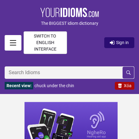
The BIGGEST idiom dictionary
SWITCH TO
ENGLISH
Sign in
INTERFACE
Recent view:
chuck under the chin
Xóa