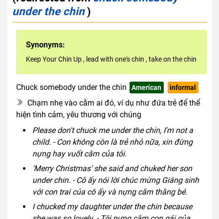
under the chin
)
Synonyms:
Keep Your Chin Up
,
lead with one's chin
,
take on the chin
Chuck somebody under the chin
American
informal
Chạm nhẹ vào cằm ai đó, ví dụ như đứa trẻ để thể
hiện tình cảm, yêu thương với chúng
Please don't chuck me under the chin, I'm not a
child. - Con không còn là trẻ nhỏ nữa, xin đừng
nựng hay vuốt cằm của tôi.
'Merry Christmas' she said and chuked her son
under chin. - Cô ấy nói lời chúc mừng Giáng sinh
với con trai của cô ấy và nựng cằm thằng bé.
I chucked my daughter under the chin because
she was so lovely. - Tôi nựng cằm con gái của