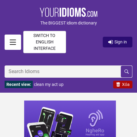
The BIGGEST idiom dictionary
SWITCH TO
ENGLISH
Sign in
INTERFACE
Recent view:
clean my act up
Xóa