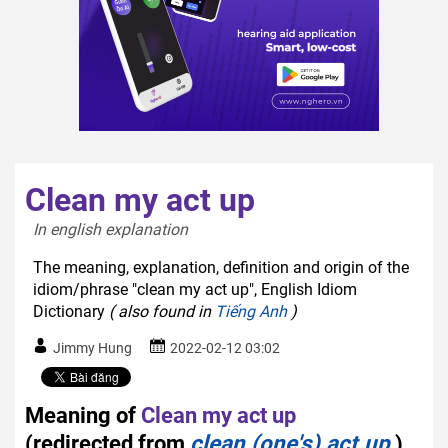
Clean my act up
In english explanation  
The meaning, explanation, definition and origin of the
idiom/phrase "clean my act up", English Idiom
Dictionary
( also found in
Tiếng Anh
)
Jimmy Hung
2022-02-12 03:02
Meaning of
Clean my act up
(redirected from
clean (one's) act up
)