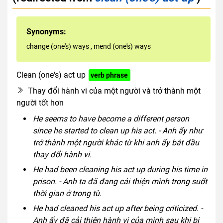
Synonyms:
change (one's) ways
,
mend (one's) ways
Clean (one's) act up
verb phrase
Thay đổi hành vi của một người và trở thành một
người tốt hơn
He seems to have become a different person
since he started to clean up his act. - Anh ấy như
trở thành một người khác từ khi anh ấy bắt đầu
thay đổi hành vi.
He had been cleaning his act up during his time in
prison. - Anh ta đã đang cải thiện mình trong suốt
thời gian ở trong tù.
He had cleaned his act up after being criticized. -
Anh ấy đã cải thiện hành vi của mình sau khi bị