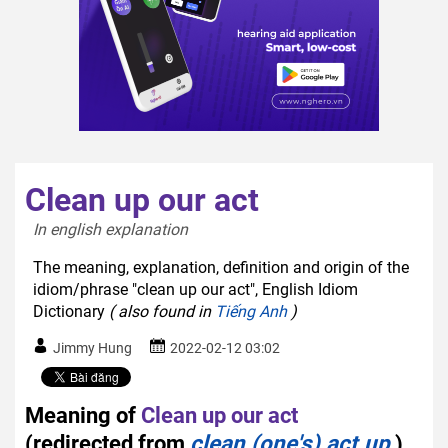
Clean up our act
In english explanation  
The meaning, explanation, definition and origin of the
idiom/phrase "clean up our act", English Idiom
Dictionary
( also found in
Tiếng Anh
)
Jimmy Hung
2022-02-12 03:02
Meaning of
Clean up our act
(redirected from
clean (one's) act up
)