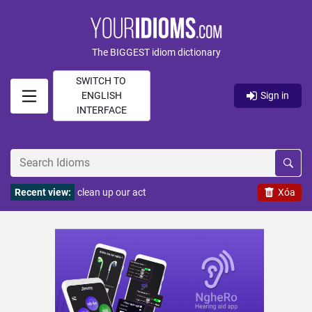
The BIGGEST idiom dictionary
SWITCH TO
ENGLISH
Sign in
INTERFACE
Recent view:
clean up our act
Xóa