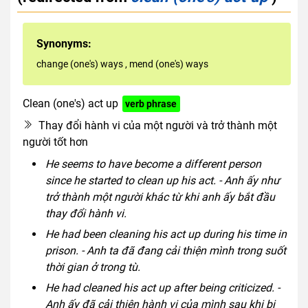
Synonyms:
change (one's) ways
,
mend (one's) ways
Clean (one's) act up
verb phrase
Thay đổi hành vi của một người và trở thành một
người tốt hơn
He seems to have become a different person
since he started to clean up his act. - Anh ấy như
trở thành một người khác từ khi anh ấy bắt đầu
thay đổi hành vi.
He had been cleaning his act up during his time in
prison. - Anh ta đã đang cải thiện mình trong suốt
thời gian ở trong tù.
He had cleaned his act up after being criticized. -
Anh ấy đã cải thiện hành vi của mình sau khi bị