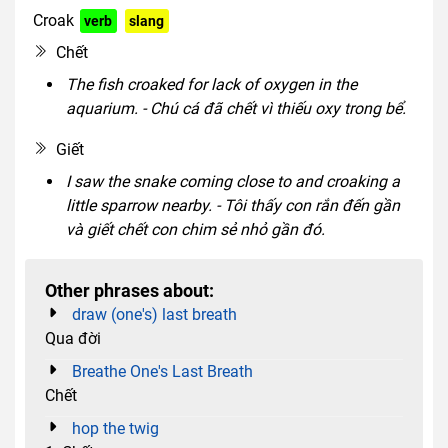
Croak
verb
slang
Chết
The fish croaked for lack of oxygen in the
aquarium. - Chú cá đã chết vì thiếu oxy trong bể.
Giết
I saw the snake coming close to and croaking a
little sparrow nearby. - Tôi thấy con rắn đến gần
và giết chết con chim sẻ nhỏ gần đó.
Other phrases about:
draw (one's) last breath
Qua đời
Breathe One's Last Breath
Chết
hop the twig