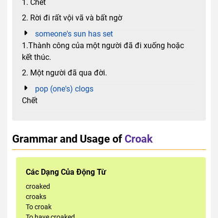
1. Chết
2. Rời đi rất vội vã và bất ngờ
someone's sun has set
1.Thành công của một người đã đi xuống hoặc
kết thúc.
2. Một người đã qua đời.
pop (one's) clogs
Chết
Grammar and Usage of
Croak
Các Dạng Của Động Từ
croaked
croaks
To croak
To have croaked