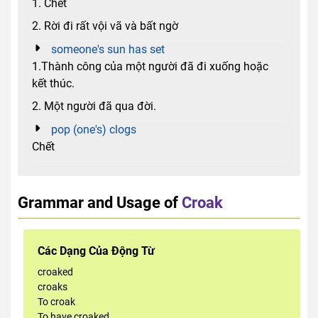
1. Chết
2. Rời đi rất vội vã và bất ngờ
someone's sun has set
1.Thành công của một người đã đi xuống hoặc
kết thúc.
2. Một người đã qua đời.
pop (one's) clogs
Chết
Grammar and Usage of
Croak
Các Dạng Của Động Từ
croaked
croaks
To croak
To have croaked