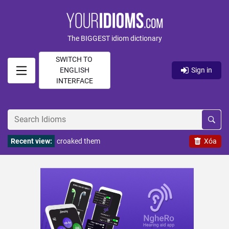
The BIGGEST idiom dictionary
SWITCH TO
ENGLISH
Sign in
INTERFACE
Recent view:
croaked them
Xóa