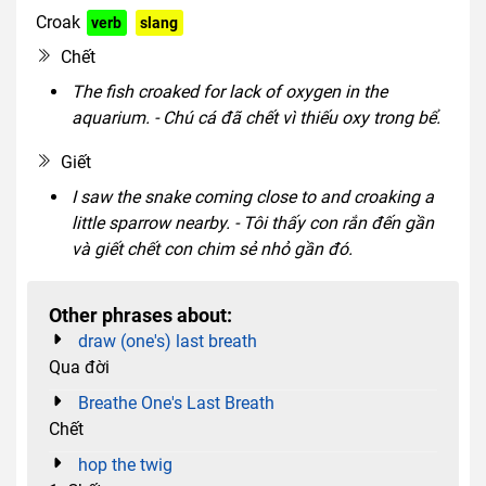
Croak
verb
slang
Chết
The fish croaked for lack of oxygen in the
aquarium. - Chú cá đã chết vì thiếu oxy trong bể.
Giết
I saw the snake coming close to and croaking a
little sparrow nearby. - Tôi thấy con rắn đến gần
và giết chết con chim sẻ nhỏ gần đó.
Other phrases about:
draw (one's) last breath
Qua đời
Breathe One's Last Breath
Chết
hop the twig