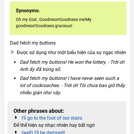
Synonyms:
Oh my God
,
Goodness!Goodness me!My
goodness!Goodness gracious!
Dad fetch my buttons
exclamation
Được sử dụng như một biểu hiện của sự ngạc nhiên
Dad fetch my buttons! He won the lottery. - Trời ơi!
Anh ấy đã trúng số.
Dad fetch my buttons! I have never seen such a
lot of cockroaches. - Trời ơi! Tôi chưa bao giờ thấy
nhiều gián như vậy.
Other phrases about:
I'll go to the foot of our stairs
Để thể hiện sự nhạc nhiên hay bất ngờ
(well) I'll be damned!