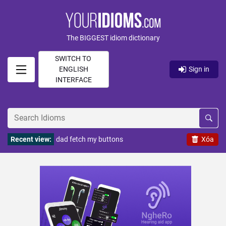
The BIGGEST idiom dictionary
SWITCH TO
ENGLISH
Sign in
INTERFACE
Recent view:
dad fetch my buttons
Xóa