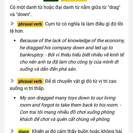
Có một danh từ hoặc đại danh từ nằm giữa từ "drag"
và "down".
Cụm từ có nghĩa là làm điều gì đó tồi
phrasal verb
tệ hơn.
Because of the lack of knowledge of the economy,
he dragged his company down and led up to
bankruptcy. - Bởi vì thiếu hiểu biết nhiều về kinh tế
cho nên anh ta đã làm cho công ty của mình đi
xuống và dẫn đến phá sản.
Để di chuyển vật gì đó từ vị trí cao
phrasal verb
xuống vị trí thấp.
My son dragged many toys down to our living
room and forgot to take them back to his room. -
Con trai tôi mang nhiều đồ chơi xuống phòng
khách để chơi và quên cất chúng về phòng.
Khiến ai đó cảm thấy buồn hoặc không hài
slang