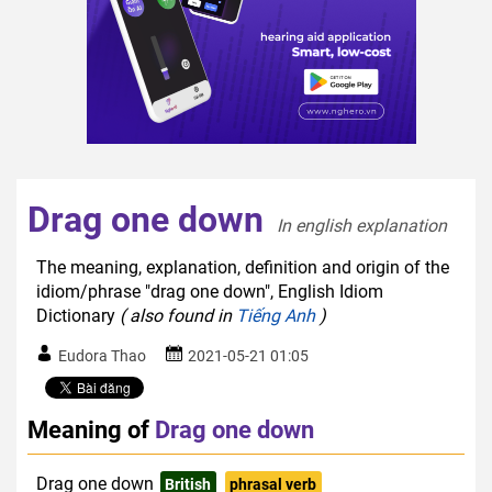
Drag one down
In english explanation  
The meaning, explanation, definition and origin of the
idiom/phrase "drag one down", English Idiom
Dictionary
( also found in
Tiếng Anh
)
Eudora Thao
2021-05-21 01:05
Meaning of
Drag one down
Drag one down
British
phrasal verb