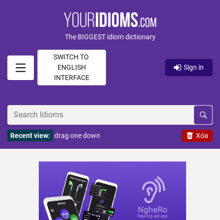
The BIGGEST idiom dictionary
SWITCH TO
ENGLISH
Sign in
INTERFACE
Recent view:
drag one down
Xóa