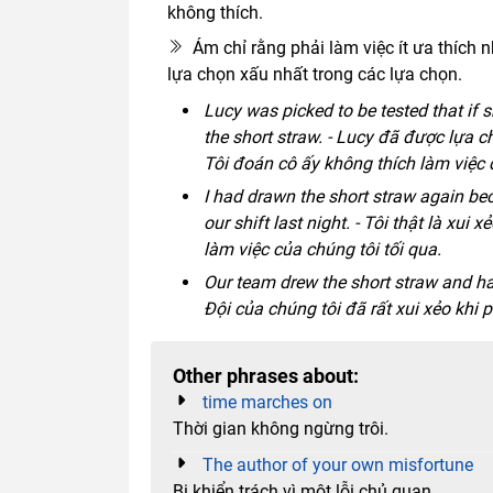
không thích.
Ám chỉ rằng phải làm việc ít ưa thích 
lựa chọn xấu nhất trong các lựa chọn.
Lucy was picked to be tested that if 
the short straw. - Lucy đã được lựa 
Tôi đoán cô ấy không thích làm việc 
I had drawn the short straw again bec
our shift last night. - Tôi thật là xui
làm việc của chúng tôi tối qua.
Our team drew the short straw and ha
Đội của chúng tôi đã rất xui xẻo khi 
Other phrases about:
time marches on
Thời gian không ngừng trôi.
The author of your own misfortune
Bị khiển trách vì một lỗi chủ quan