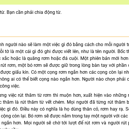
ừ. Bạn cần phải chia động từ.
nh người nào sẽ làm một việc gì đó bằng cách cho mỗi người t
i tờ là một cái gì đó ghi được viết lên, như là tên người. Bốc 
c xắc hoặc là quăng rơm hoặc đá cuội. Một phiên bản mới hơn
mà rút rơm, một bó rơm sẽ được giữ trong lòng bàn tay với phần 
ại được giấu kín. Có một cọng rơm ngắn hơn các cọng còn lại n
ông ai có thể biết cọng nào ngắn hơn. Người nào chọn phải 
công việc.
g việc rút thăm từ rơm thì muộn hơn, xuất hiện vào những
c thăm là rút thăm từ vết chém. Mọi người đã từng rút thăm 
c gì đó. Điều này có nghĩa là họ dùng thân cỏ, rơm hay rạ. S
cộng còn lại. Bó rơm sẽ được nắm trong tay một người với các
ngắn hơn. Mọi người sẽ chờ tới lượt để rút rơm và người rút 