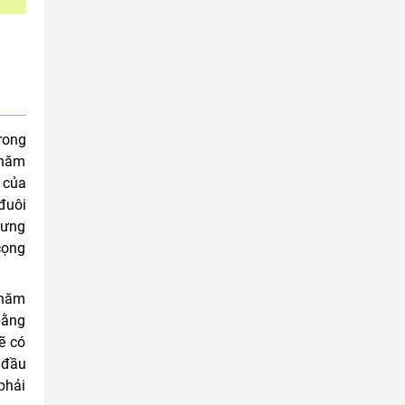
rong
thăm
 của
đuôi
hưng
cọng
 năm
bằng
ẽ có
 đầu
phải