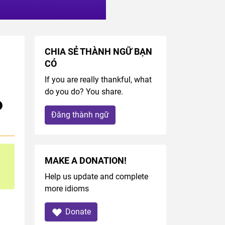
CHIA SẺ THÀNH NGỮ BẠN
CÓ
If you are really thankful, what
do you do? You share.
Đăng thành ngữ
MAKE A DONATION!
Help us update and complete
more idioms
Donate