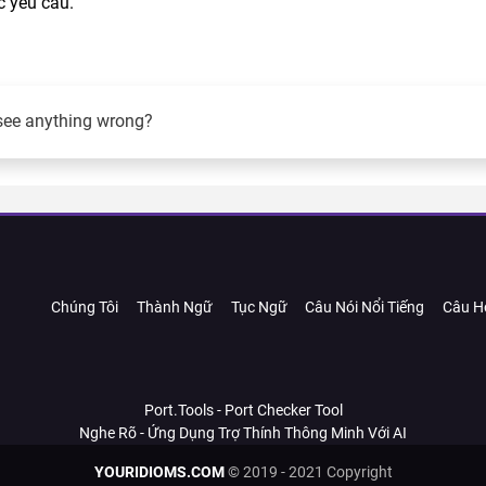
c yêu cầu.
see anything wrong?
Chúng Tôi
Thành Ngữ
Tục Ngữ
Câu Nói Nổi Tiếng
Câu H
Port.Tools - Port Checker Tool
Nghe Rõ - Ứng Dụng Trợ Thính Thông Minh Với AI
YOURIDIOMS.COM
© 2019 - 2021 Copyright