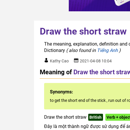
Draw the short straw
The meaning, explanation, definition and o
Dictionary
( also found in
Tiếng Anh
)
Kathy Cao
2021-04-08 10:04
Meaning of
Draw the short stra
Synonyms:
to get the short end of the stick
,
run out of 
Draw the short straw
British
Verb + obje
Đây là một thành ngữ được sử dụng để ám 