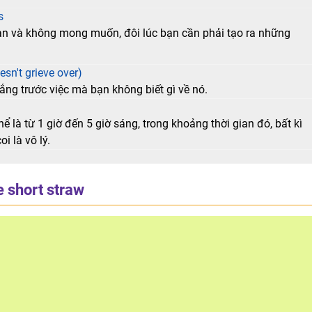
s
an và không mong muốn, đôi lúc bạn cần phải tạo ra những
esn't grieve over)
ắng trước việc mà bạn không biết gì về nó.
 là từ 1 giờ đến 5 giờ sáng, trong khoảng thời gian đó, bất kì
i là vô lý.
e short straw