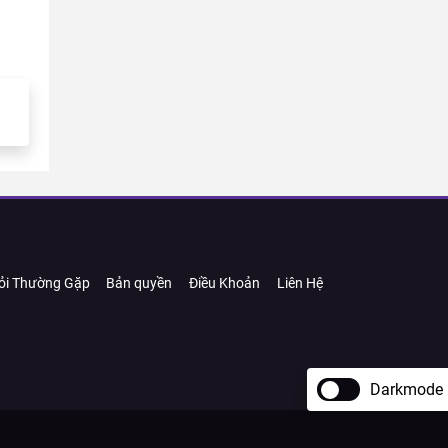
ỏi Thường Gặp
Bản quyền
Điều Khoản
Liên Hệ
Darkmode