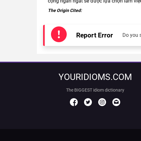
cọng ngắn ngất sẽ được lựa chọn làm việ
The Origin Cited:
Report Error
Do you 
YOURIDIOMS.COM
The BIGGEST idiom dictionary