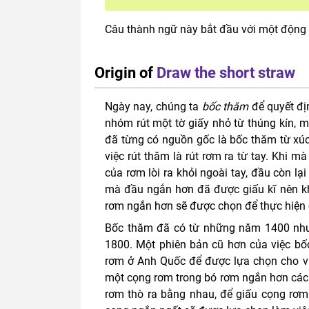
Câu thành ngữ này bắt đầu với một động t
Origin of
Draw the short straw
Ngày nay,
chúng ta
bốc thăm
để quyết đị
nhóm rút một tờ giấy nhỏ từ thúng kín, mỗ
đã từng có nguồn gốc là bốc thăm từ xú
việc rút thăm là rút rơm ra từ tay. Khi 
của rơm lòi ra khỏi ngoài tay, đầu còn l
mà đầu ngắn hơn đã được giấu kĩ nên kh
rơm ngắn hơn sẽ được chọn để thực hiện 
Bốc thăm đã có từ những năm 1400 nhưn
1800. Một phiên bản cũ hơn của việc bố
rơm ở Anh Quốc để được lựa chọn cho việ
một cọng rơm trong bó rơm ngắn hơn các 
rơm thò ra bằng nhau, để giấu cọng rơm 