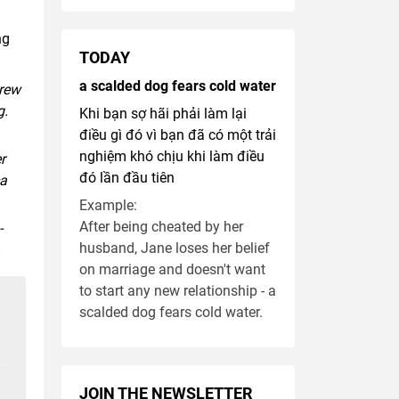
ng
TODAY
a scalded dog fears cold water
drew
g.
Khi bạn sợ hãi phải làm lại
điều gì đó vì bạn đã có một trải
nghiệm khó chịu khi làm điều
r
đó lần đầu tiên
ca
Example:
After being cheated by her
-
husband, Jane loses her belief
.
on marriage and doesn't want
to start any new relationship - a
scalded dog fears cold water.
JOIN THE NEWSLETTER