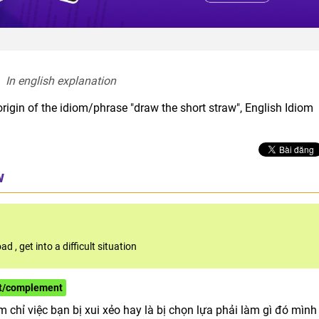
In english explanation  
rigin of the idiom/phrase "draw the short straw", English Idiom
w
road
,
get into a difficult situation
ct/complement
chỉ việc bạn bị xui xẻo hay là bị chọn lựa phải làm gì đó mình