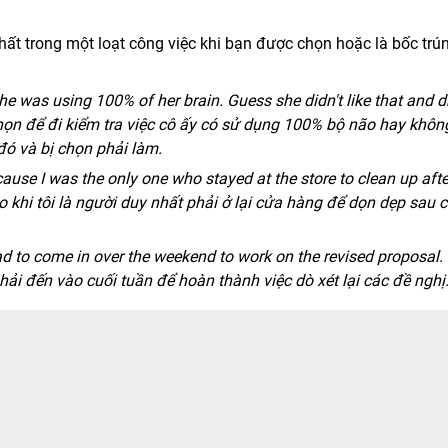
nhất trong một loạt công việc khi bạn được chọn hoặc là bốc trú
she was using 100% of her brain. Guess she didn't like that and 
chọn để đi kiểm tra việc cô ấy có sử dụng 100% bộ não hay khôn
đó và bị chọn phải làm.
ause I was the only one who stayed at the store to clean up afte
 xẻo khi tôi là người duy nhất phải ở lại cửa hàng để dọn dẹp sau 
d to come in over the weekend to work on the revised proposal. 
phải đến vào cuối tuần để hoàn thành việc dò xét lại các đề nghị