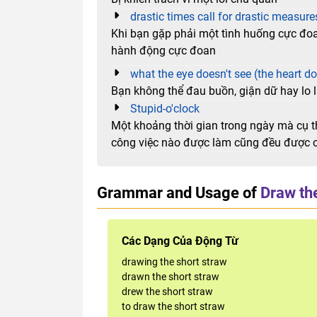
drastic times call for drastic measure
Khi bạn gặp phải một tình huống cực đo
hành động cực đoan
what the eye doesn't see (the heart do
Bạn không thể đau buồn, giận dữ hay lo l
Stupid-o'clock
Một khoảng thời gian trong ngày mà cụ thể
công việc nào được làm cũng đều được co
Grammar and Usage of
Draw th
Các Dạng Của Động Từ
drawing the short straw
drawn the short straw
drew the short straw
to draw the short straw