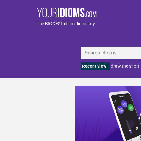
The BIGGEST idiom dictionary
Recent view:
draw the short