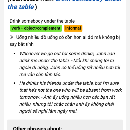
the table
)
Drink somebody under the table
Verb + object/complement
informal
Uống nhiều đồ uống có cồn hơn ai đó mà không bị
say bất tỉnh
Whenever we go out for some drinks, John can
drink me under the table. - Mỗi khi chúng tôi ra
ngoài đi uống, John có thể uống rất nhiều hơn tôi
mà vẫn còn tỉnh táo.
He drinks his friends under the table, but I'm sure
that he's not the one who will be absent from work
tomorrow. - Anh ấy uống nhiều hơn các bạn rất
nhiều, nhưng tôi chắc chắn anh ấy không phải
người sẽ nghỉ làm ngày mai.
Other phrases about: