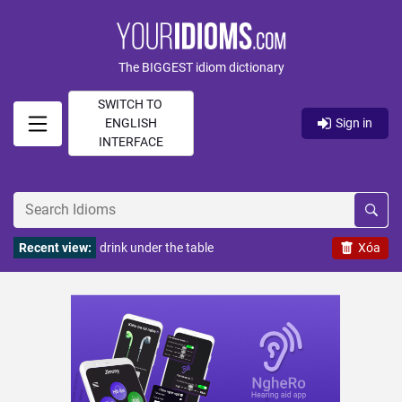
The BIGGEST idiom dictionary
SWITCH TO
ENGLISH
Sign in
INTERFACE
Recent view:
drink under the table
Xóa