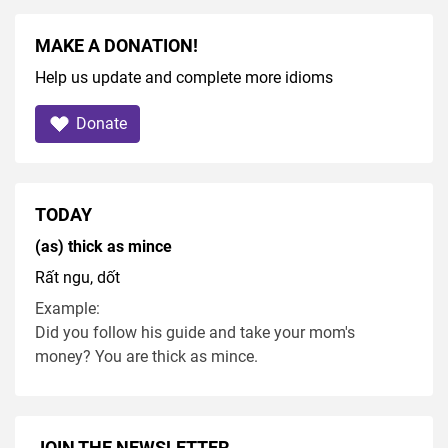
MAKE A DONATION!
Help us update and complete more idioms
Donate
TODAY
(as) thick as mince
Rất ngu, dốt
Example:
Did you follow his guide and take your mom's
money? You are thick as mince.
JOIN THE NEWSLETTER