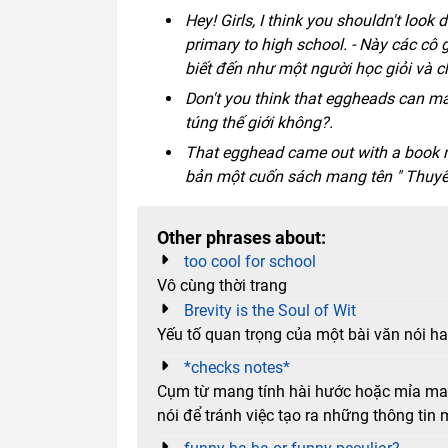
Hey! Girls, I think you shouldn't lo
primary to high school. - Này các cô 
biết đến như một người học giỏi và c
Don't you think that eggheads can ma
túng thế giới không?.
That egghead came out with a book na
bản một cuốn sách mang tên " Thuyết 
Other phrases about:
too cool for school
Vô cùng thời trang
Brevity is the Soul of Wit
Yếu tố quan trọng của một bài văn nói ha
*checks notes*
Cụm từ mang tính hài hước hoặc mỉa mai
nói để tránh việc tạo ra những thông tin