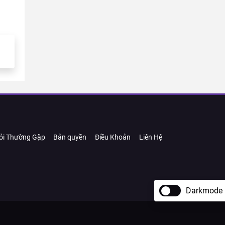
ỏi Thường Gặp
Bản quyền
Điều Khoản
Liên Hệ
Darkmode