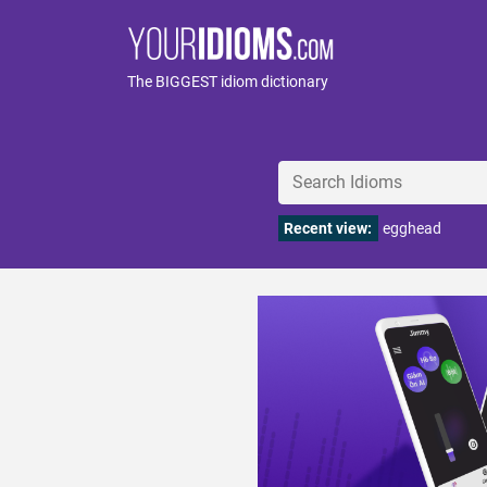
The BIGGEST idiom dictionary
Recent view:
egghead