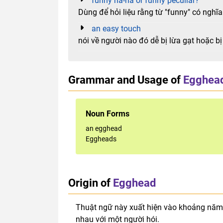
funny ha-ha or funny peculiar?
Dùng để hỏi liệu rằng từ "funny" có nghĩa l
an easy touch
nói về người nào đó dễ bị lừa gạt hoặc bị 
Grammar and Usage of
Egghea
Noun Forms
an egghead
Eggheads
Origin of
Egghead
Thuật ngữ này xuất hiện vào khoảng năm
nhau với một người hói.