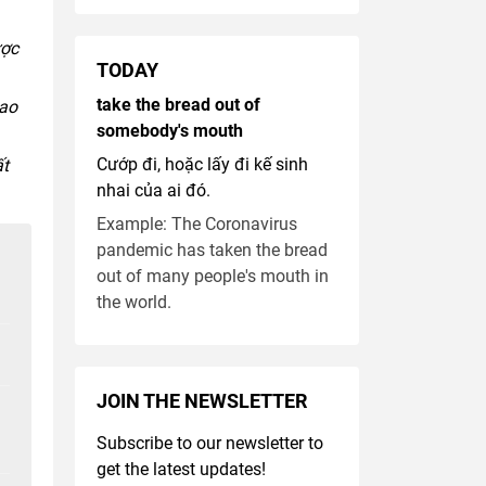
ược
TODAY
take the bread out of
hao
somebody's mouth
Cướp đi, hoặc lấy đi kế sinh
ất
nhai của ai đó.
Example: The Coronavirus
pandemic has taken the bread
out of many people's mouth in
the world.
JOIN THE NEWSLETTER
Subscribe to our newsletter to
get the latest updates!