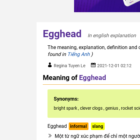
Egghead
In english explanation  
The meaning, explanation, definition and 
found in
Tiếng Anh
)
Regina Tuyen Le
2021-12-01 02:12
Meaning of
Egghead
Synonyms:
bright spark
,
clever clogs
,
genius
,
rocket sci
Egghead
informal
slang
countable noun
Một từ ngữ xúc phạm để chỉ một người 