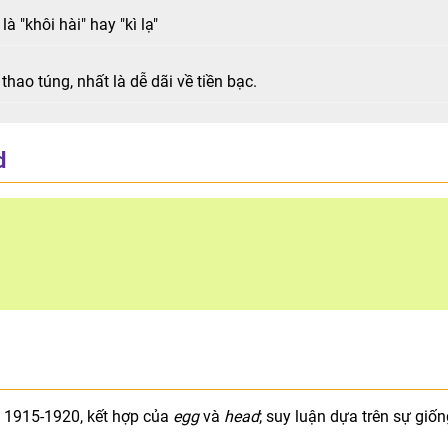
à "khôi hài" hay "kì lạ"
thao túng, nhất là dễ dãi về tiền bạc.
d
 1915-1920, kết hợp của
egg
và
head
; suy luận dựa trên sự giốn