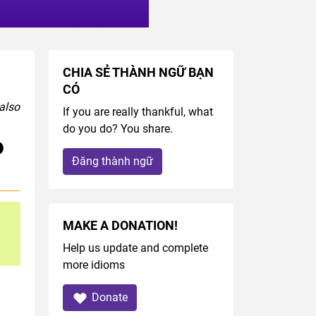
CHIA SẺ THÀNH NGỮ BẠN
CÓ
 also
If you are really thankful, what
do you do? You share.
Đăng thành ngữ
MAKE A DONATION!
Help us update and complete
more idioms
Donate