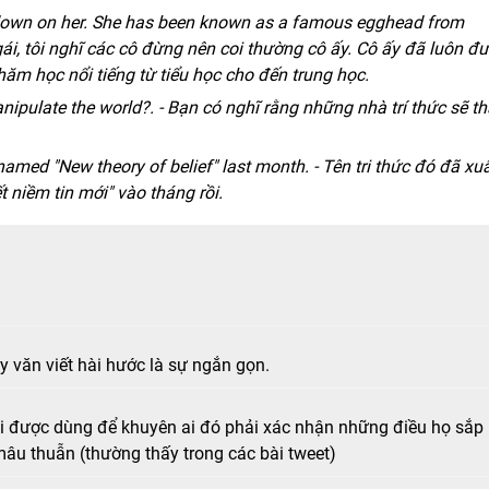
ok down on her. She has been known as a famous egghead from
gái, tôi nghĩ các cô đừng nên coi thường cô ấy. Cô ấy đã luôn đ
hăm học nổi tiếng từ tiểu học cho đến trung học.
nipulate the world?. - Bạn có nghĩ rằng những nhà trí thức sẽ t
med "New theory of belief" last month. - Tên tri thức đó đã xu
niềm tin mới" vào tháng rồi.
y văn viết hài hước là sự ngắn gọn.
 được dùng để khuyên ai đó phải xác nhận những điều họ sắp
 mâu thuẫn (thường thấy trong các bài tweet)