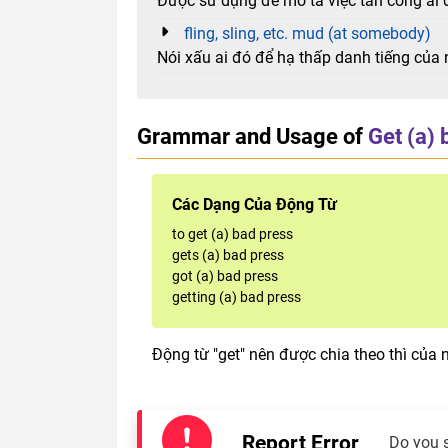
Được sử dụng để mô tả việc tấn công ai 
fling, sling, etc. mud (at somebody)
Nói xấu ai đó để hạ thấp danh tiếng của
Grammar and Usage of
Get (a) 
Các Dạng Của Động Từ
to get (a) bad press
gets (a) bad press
got (a) bad press
getting (a) bad press
Động từ "get" nên được chia theo thì của 
Report Error
Do you 