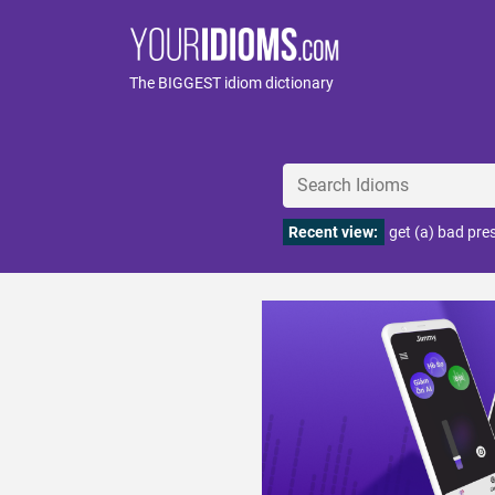
The BIGGEST idiom dictionary
Recent view:
get (a) bad pre