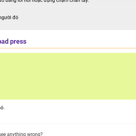
đó bằng lời nói hoặc đụng chạm chân tay.
 người đó
bad press
nó.
see anything wrong?