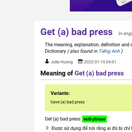
Get (a) bad press
In eng
The meaning, explanation, definition and o
Dictionary
( also found in
Tiếng Anh
)
Julia Huong
2022-01-10 04:01
Meaning of
Get (a) bad press
Variants:
have (a) bad press
Get (a) bad press
verb phrase
Được sử dụng để nói rằng ai đó bị chỉ t