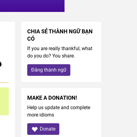
CHIA SẺ THÀNH NGỮ BẠN
CÓ
If you are really thankful, what
do you do? You share.
Đăng thành ngữ
MAKE A DONATION!
Help us update and complete
more idioms
Donate