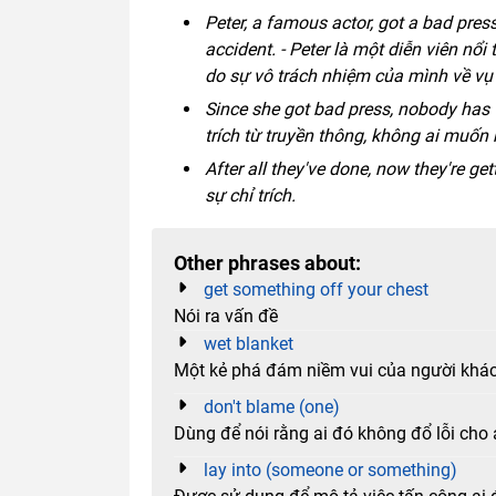
Peter, a famous actor, got a bad press
accident. - Peter là một diễn viên nổi
do sự vô trách nhiệm của mình về vụ 
Since she got bad press, nobody has w
trích từ truyền thông, không ai muốn 
After all they've done, now they're g
sự chỉ trích.
Other phrases about:
get something off your chest
Nói ra vấn đề
wet blanket
Một kẻ phá đám niềm vui của người khá
don't blame (one)
Dùng để nói rằng ai đó không đổ lỗi cho a
lay into (someone or something)