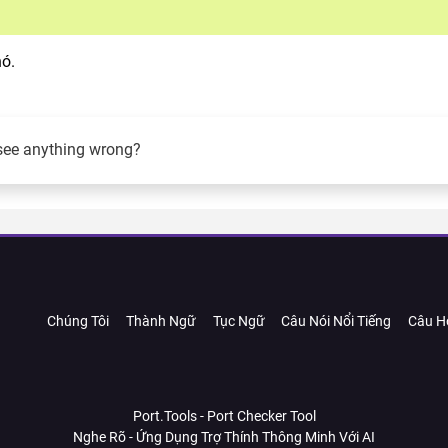
nó.
see anything wrong?
Chúng Tôi
Thành Ngữ
Tục Ngữ
Câu Nói Nổi Tiếng
Câu H
Port.Tools - Port Checker Tool
Nghe Rõ - Ứng Dụng Trợ Thính Thông Minh Với AI