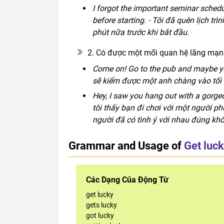
I forgot the important seminar schedul
before starting. - Tôi đã quên lịch tr
phút nữa trước khi bắt đầu.
2. Có được một mối quan hệ lãng mạn h
Come on! Go to the pub and maybe you
sẽ kiếm được một anh chàng vào tối 
Hey, I saw you hang out with a gorg
tôi thấy bạn đi chơi với một người 
người đã có tình ý với nhau đúng kh
Grammar and Usage of
Get luc
Các Dạng Của Động Từ
get lucky
gets lucky
got lucky