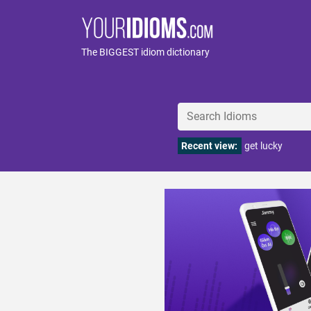
The BIGGEST idiom dictionary
Recent view:
get lucky