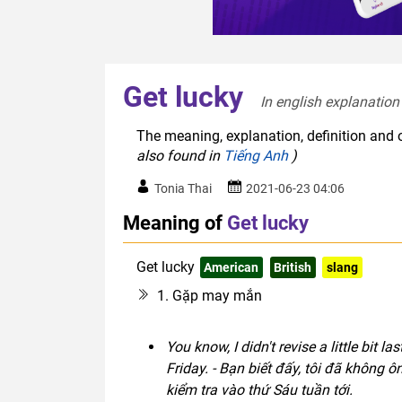
Get lucky
In english explanation 
The meaning, explanation, definition and o
also found in
Tiếng Anh
)
Tonia Thai
2021-06-23 04:06
Meaning of
Get lucky
Get lucky
American
British
slang
1. Gặp may mắn
You know, I didn't revise a little bit l
Friday. - Bạn biết đấy, tôi đã không 
kiểm tra vào thứ Sáu tuần tới.