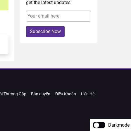
get the latest updates!
Subscribe Now
ỏi Thường Gặp
Bản quyền
Điều Khoản
Liên Hệ
Darkmode