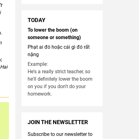
t
i
TODAY
To lower the boom (on
.
someone or something)
n
Phạt ai đó hoặc cái gì đó rất
nặng
,
Example:
 Hai
He's a really strict teacher, so
he'll definitely lower the boom
on you if you don't do your
homework.
JOIN THE NEWSLETTER
Subscribe to our newsletter to