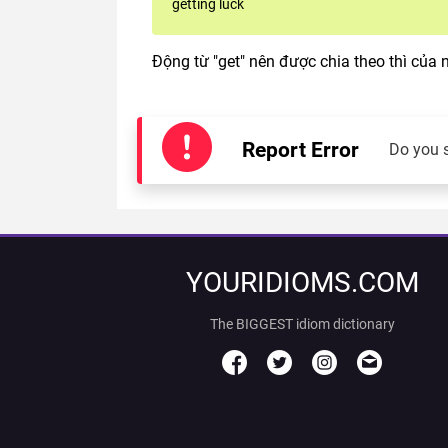
getting luck
Động từ "get" nên được chia theo thì của 
Report Error
Do you 
YOURIDIOMS.COM
The BIGGEST idiom dictionary