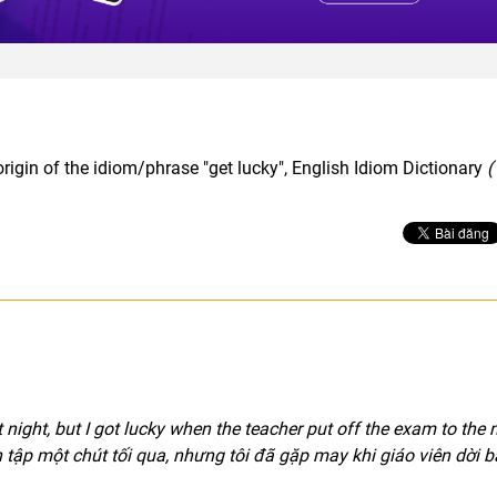
 
rigin of the idiom/phrase "get lucky", English Idiom Dictionary
(
ast night, but I got lucky when the teacher put off the exam to the 
ôn tập một chút tối qua, nhưng tôi đã gặp may khi giáo viên dời b