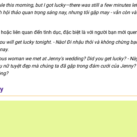
e this morning, but I got lucky—there was still a few minutes lef
ình hội thảo quan trọng sáng nay, nhưng tôi gặp may - vẫn còn và
oặc liên quan đến tình dục, đặc biệt là với người bạn mới quen
 will get lucky tonight. - Nào! Đi nhậu thôi và không chừng bạ
nay.
eous woman we met at Jenny's wedding? Did you get lucky? - Này
phụ nữ tuyệt đẹp mà chúng ta đã gặp trong đám cưới của Jenny?
ông?
ky