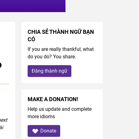
CHIA SẺ THÀNH NGỮ BẠN
CÓ
If you are really thankful, what
do you do? You share.
Đăng thành ngữ
MAKE A DONATION!
Help us update and complete
more idioms
next
ài
Donate