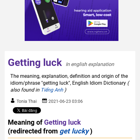
Getting luck
In english explanation  
The meaning, explanation, definition and origin of the
idiom/phrase "getting luck", English Idiom Dictionary
(
also found in
Tiếng Anh
)
Tonia Thai
2021-06-23 03:06
Meaning of
Getting luck
(redirected from
get lucky
)