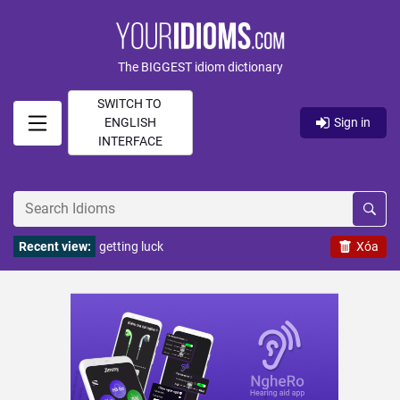
The BIGGEST idiom dictionary
SWITCH TO
ENGLISH
Sign in
INTERFACE
Recent view:
getting luck
Xóa