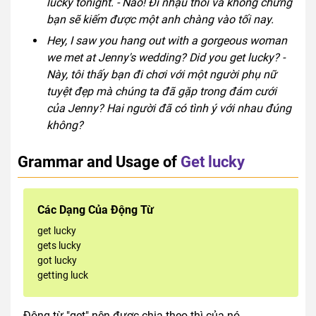
lucky tonight. - Nào! Đi nhậu thôi và không chừng
bạn sẽ kiếm được một anh chàng vào tối nay.
Hey, I saw you hang out with a gorgeous woman
we met at Jenny's wedding? Did you get lucky? -
Này, tôi thấy bạn đi chơi với một người phụ nữ
tuyệt đẹp mà chúng ta đã gặp trong đám cưới
của Jenny? Hai người đã có tình ý với nhau đúng
không?
Grammar and Usage of
Get lucky
Các Dạng Của Động Từ
get lucky
gets lucky
got lucky
getting luck
Động từ "get" nên được chia theo thì của nó.