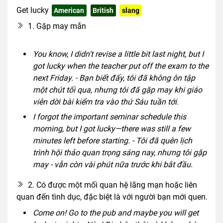
Get lucky
American
British
slang
1. Gặp may mắn
You know, I didn't revise a little bit last night, but I
got lucky when the teacher put off the exam to the
next Friday. - Bạn biết đấy, tôi đã không ôn tập
một chút tối qua, nhưng tôi đã gặp may khi giáo
viên dời bài kiểm tra vào thứ Sáu tuần tới.
I forgot the important seminar schedule this
morning, but I got lucky—there was still a few
minutes left before starting. - Tôi đã quên lịch
trình hội thảo quan trọng sáng nay, nhưng tôi gặp
may - vẫn còn vài phút nữa trước khi bắt đầu.
2. Có được một mối quan hệ lãng mạn hoặc liên
quan đến tình dục, đặc biệt là với người bạn mới quen.
Come on! Go to the pub and maybe you will get