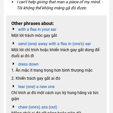
I can't help giving that man a piece of my mind. -
Tôi không thể không mắng gã đó được.
Other phrases about:
with a flea in your ear
Một lời trách móc gay gắt
send (one) away with a flea in (one's) ear
Một lời chỉ trích hoặc khiển trách gay gắt dùng để
đuổi ai đó đi
dress down
1. Ăn mặc ít trang trọng hơn bình thượng mặc
2. Khiển trách gay gắt ai đó
tear (one) a new one
Chỉ trích ai đó một cách cực kỳ hung hăng và tức
giận
chew (one's) ass (out)