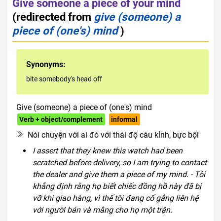
Give someone a piece of your mind
(redirected from
give (someone) a
piece of (one's) mind
)
Synonyms:
bite somebody's head off
Give (someone) a piece of (one's) mind
Verb + object/complement
informal
Nói chuyện với ai đó với thái độ cáu kỉnh, bực bội
I assert that they knew this watch had been
scratched before delivery, so I am trying to contact
the dealer and give them a piece of my mind. - Tôi
khẳng định rằng họ biết chiếc đồng hồ này đã bị
vỡ khi giao hàng, vì thế tôi đang cố gắng liên hệ
với người bán và mắng cho họ một trận.