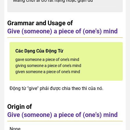
Mắng chửi ai đó rất nặng hoặc giận dữ
Grammar and Usage of
Give (someone) a piece of (one's) mind
Các Dạng Của Động Từ
gave someone a piece of one's mind
giving someone a piece of one's mind
given someone a piece of one's mind
Động từ "give" phải được chia theo thì của nó.
Origin of
Give (someone) a piece of (one's) mind
None