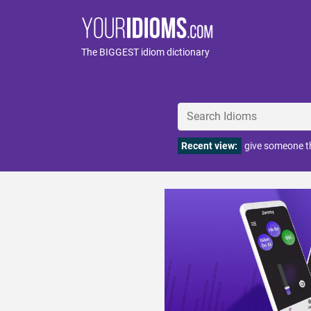
The BIGGEST idiom dictionary
Recent view:
give someone t