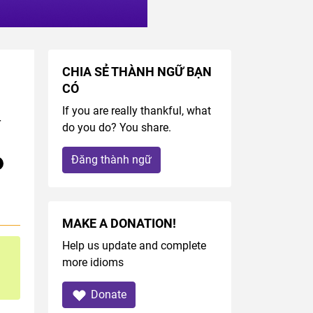
CHIA SẺ THÀNH NGỮ BẠN
CÓ
If you are really thankful, what
r
do you do? You share.
Đăng thành ngữ
MAKE A DONATION!
Help us update and complete
more idioms
Donate