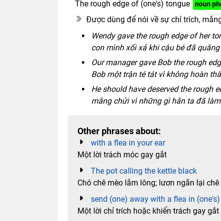
The rough edge of (one's) tongue
noun ph
Được dùng để nói về sự chỉ trích, mắn
Wendy gave the rough edge of her to
con mình xối xả khi cậu bé đã quăng 
Our manager gave Bob the rough edge 
Bob một trận té tát vì không hoàn th
He should have deserved the rough ed
mắng chửi vì những gì hắn ta đã làm
Other phrases about:
with a flea in your ear
Một lời trách móc gay gắt
The pot calling the kettle black
Chó chê mèo lắm lông; lươn ngắn lại chê 
send (one) away with a flea in (one's)
Một lời chỉ trích hoặc khiển trách gay gắt