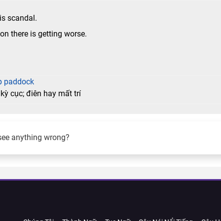
is scandal.
ion there is getting worse.
op paddock
ỳ cục; điên hay mất trí
see anything wrong?