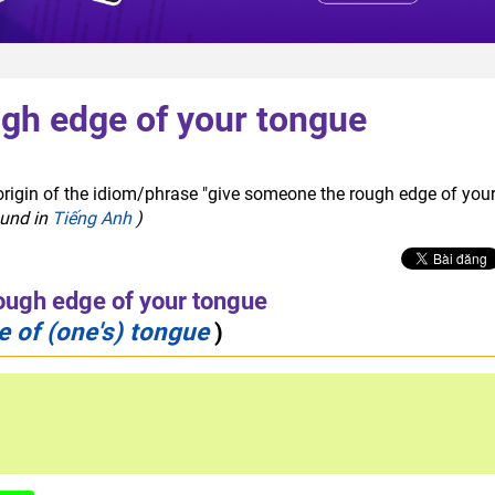
gh edge of your tongue
origin of the idiom/phrase "give someone the rough edge of you
ound in
Tiếng Anh
)
ough edge of your tongue
e of (one's) tongue
)