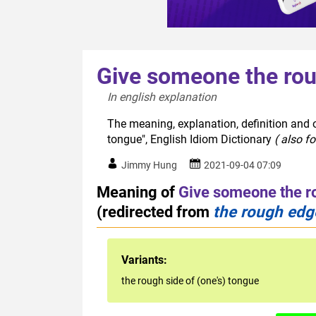
Give someone the rou
In english explanation  
The meaning, explanation, definition and 
tongue", English Idiom Dictionary
( also f
Jimmy Hung
2021-09-04 07:09
Meaning of
Give someone the r
(redirected from
the rough edg
Variants:
the rough side of (one's) tongue