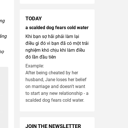
TODAY
ắng
a scalded dog fears cold water
mắng
Khi bạn sợ hãi phải làm lại
điều gì đó vì bạn đã có một trải
nghiệm khó chịu khi làm điều
họ
đó lần đầu tiên
Example:
After being cheated by her
husband, Jane loses her belief
on marriage and doesn't want
to start any new relationship - a
scalded dog fears cold water.
JOIN THE NEWSLETTER