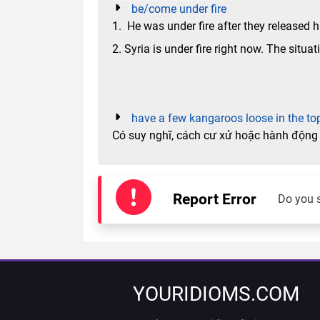
be/come under fire
1. He was under fire after they released h
2. Syria is under fire right now. The situat
have a few kangaroos loose in the t
Có suy nghĩ, cách cư xử hoặc hành động k
Report Error
Do you 
YOURIDIOMS.COM