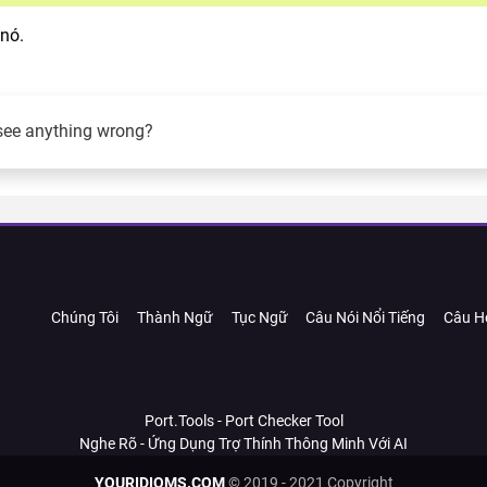
 nó.
see anything wrong?
Chúng Tôi
Thành Ngữ
Tục Ngữ
Câu Nói Nổi Tiếng
Câu H
Port.Tools - Port Checker Tool
Nghe Rõ - Ứng Dụng Trợ Thính Thông Minh Với AI
YOURIDIOMS.COM
© 2019 - 2021 Copyright