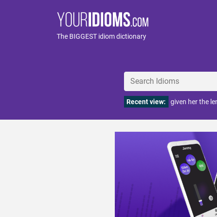
The BIGGEST idiom dictionary
Recent view:
given her the l