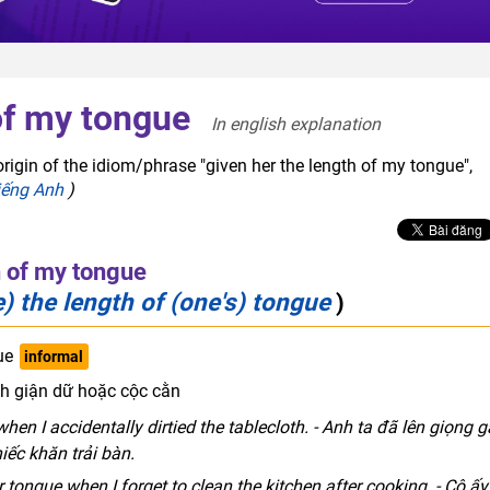
of my tongue
In english explanation  
rigin of the idiom/phrase "given her the length of my tongue",
iếng Anh
)
h of my tongue
 the length of (one's) tongue
)
ue
informal
h giận dữ hoặc cộc cằn
en I accidentally dirtied the tablecloth. - Anh ta đã lên giọng g
hiếc khăn trải bàn.
 tongue when I forget to clean the kitchen after cooking. - Cô ấy