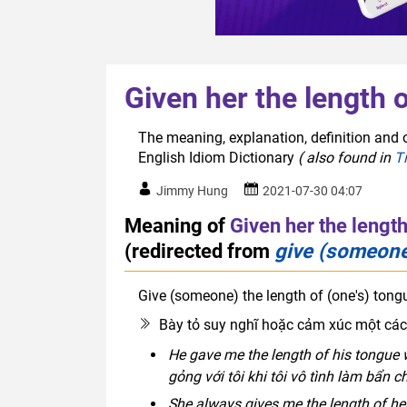
Given her the length 
The meaning, explanation, definition and o
English Idiom Dictionary
( also found in
T
Jimmy Hung
2021-07-30 04:07
Meaning of
Given her the lengt
(redirected from
give (someone)
Give (someone) the length of (one's) tong
Bày tỏ suy nghĩ hoặc cảm xúc một các
He gave me the length of his tongue wh
gỏng với tôi khi tôi vô tình làm bẩn c
She always gives me the length of her