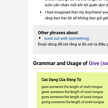
luôn cằn nhằn mỗi khi tôi quên dọn d
I had imagined that my boyfriend woul
rằng bạn trai tôi sẽ không bao giờ gắt
Other phrases about:
burst out with (something)
Được dùng để nói rằng ai đó nói ra điều g
Grammar and Usage of
Give (so
Các Dạng Của Động Từ
gave someone the length of one’s tongue
given someone the length of one's tongue
gives someone the length of one's tongue
giving someone the length of one’s tongue