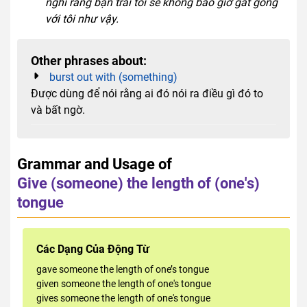
nghĩ rằng bạn trai tôi sẽ không bao giờ gắt gỏng
với tôi như vậy.
Other phrases about:
burst out with (something)
Được dùng để nói rằng ai đó nói ra điều gì đó to
và bất ngờ.
Grammar and Usage of
Give (someone) the length of (one's)
tongue
Các Dạng Của Động Từ
gave someone the length of one’s tongue
given someone the length of one's tongue
gives someone the length of one's tongue