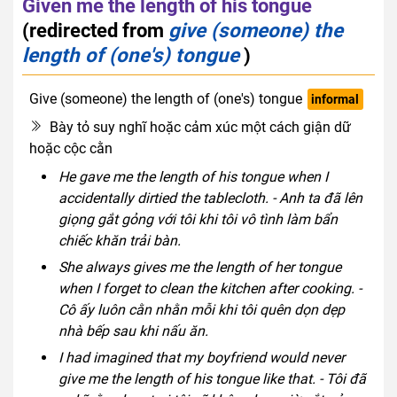
Given me the length of his tongue
(redirected from
give (someone) the
length of (one's) tongue
)
Give (someone) the length of (one's) tongue
informal
Bày tỏ suy nghĩ hoặc cảm xúc một cách giận dữ
hoặc cộc cằn
He gave me the length of his tongue when I
accidentally dirtied the tablecloth. - Anh ta đã lên
giọng gắt gỏng với tôi khi tôi vô tình làm bẩn
chiếc khăn trải bàn.
She always gives me the length of her tongue
when I forget to clean the kitchen after cooking. -
Cô ấy luôn cằn nhằn mỗi khi tôi quên dọn dẹp
nhà bếp sau khi nấu ăn.
I had imagined that my boyfriend would never
give me the length of his tongue like that. - Tôi đã