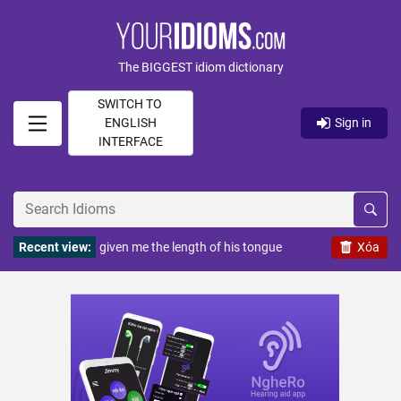
The BIGGEST idiom dictionary
SWITCH TO
ENGLISH
Sign in
INTERFACE
Recent view:
given me the length of his tongue
Xóa