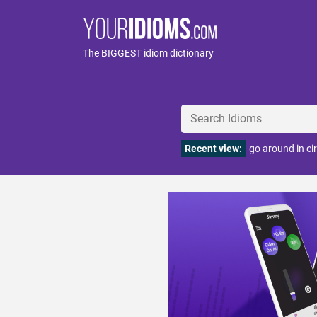
The BIGGEST idiom dictionary
Recent view:
go around in cir