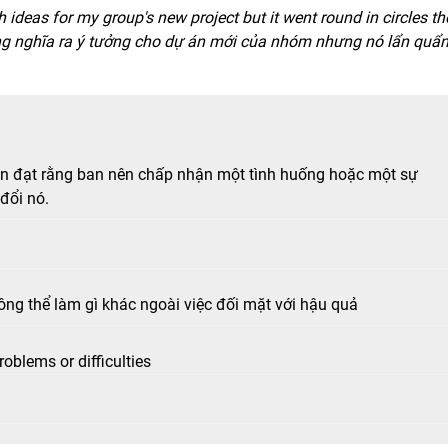
th ideas for my group's new project but it went round in circles th
g nghĩa ra ý tưởng cho dự án mới của nhóm nhưng nó lẩn quẩ
n đạt rằng ban nên chấp nhận một tình huống hoặc một sự
 đổi nó.
ông thể làm gì khác ngoài việc đối mặt với hậu quả
roblems or difficulties