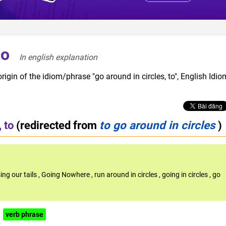
to
In english explanation  
igin of the idiom/phrase "go around in circles, to", English Idio
 to
(redirected from
to go around in circles
)
ing our tails
,
Going Nowhere
,
run around in circles
,
going in circles
,
go
verb phrase