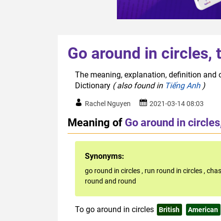
Go around in circles, 
The meaning, explanation, definition and or
Dictionary
( also found in
Tiếng Anh
)
Rachel Nguyen
2021-03-14 08:03
Meaning of
Go around in circles,
Synonyms:
go round in circles
,
run round in circles
,
chas
round and round
To go around in circles
British
American