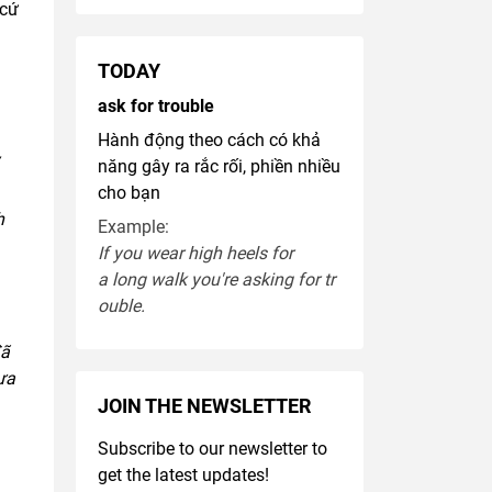
cứ
TODAY
ask for trouble
Hành động theo cách có khả
năng gây ra rắc rối, phiền nhiều
cho bạn
h
Example:
If you
wear
high heel
s
for
a
long
walk
you're
asking
for
tr
ouble
.
ã
hưa
JOIN THE NEWSLETTER
Subscribe to our newsletter to
g
get the latest updates!