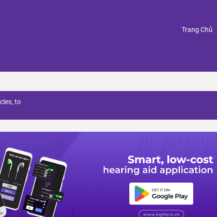
(
Trang Chủ
cles, to