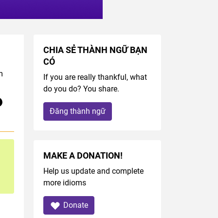
CHIA SẺ THÀNH NGỮ BẠN
CÓ
m
If you are really thankful, what
do you do? You share.
Đăng thành ngữ
MAKE A DONATION!
Help us update and complete
more idioms
Donate