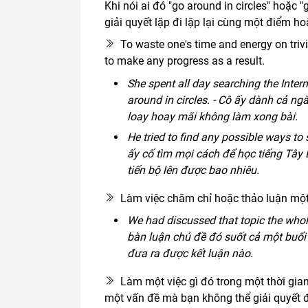
Khi nói ai đó "go around in circles" hoặc "g
giải quyết lặp đi lặp lại cùng một điểm ho
To waste one's time and energy on trivial
to make any progress as a result.
She spent all day searching the Intern
around in circles. - Cô ấy dành cả ngà
loay hoay mãi không làm xong bài.
He tried to find any possible ways to s
ấy cố tìm mọi cách để học tiếng 
tiến bộ lên được bao nhiêu.
Làm việc chăm chỉ hoặc thảo luận một 
We had discussed that topic the whole 
bàn luận chủ đề đó suốt cả một bu
đưa ra được kết luận nào.
Làm một việc gì đó trong một thời gian
một vấn đề mà bạn không thể giải quyết 