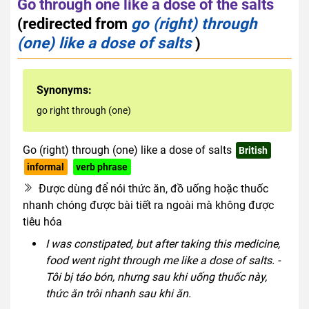
Go through one like a dose of the salts
(redirected from
go (right) through
(one) like a dose of salts
)
Synonyms:
go right through (one)
Go (right) through (one) like a dose of salts
British
informal
verb phrase
Được dùng để nói thức ăn, đồ uống hoặc thuốc
nhanh chóng được bài tiết ra ngoài mà không được
tiêu hóa
I was constipated, but after taking this medicine,
food went right through me like a dose of salts. -
Tôi bị táo bón, nhưng sau khi uống thuốc này,
thức ăn trôi nhanh sau khi ăn.